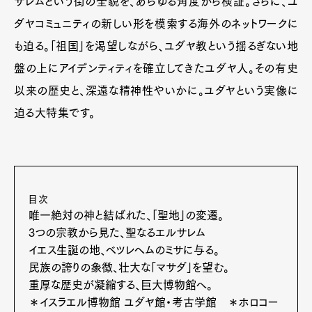
サレムという街の全貌を、あらゆる角度から検証。さらに、ユ
ダヤコミュニティの新しい形を模索する海外のネットワークに
も迫る。「祖国」を渇望しながら、ユダヤ教という揺るぎない地
盤の上にアイデンティティを確立してきたユダヤ人。その有史
以来の歴史と、深遠な精神性やいかに。ユダヤという実像に
迫る大特集です。
目次
唯一絶対の神と結ばれた、「聖地」の変遷。
3つの宗教から見た、聖なるエルサレム
イエス生誕の地、ベツレヘムのミサに与る。
民族の誇りの象徴、壮大な「マサダ」を望む。
重厚な歴史が凝縮する、巨大博物館へ。
＊イスラエル博物館 ユダヤ館・考古学館 ＊ホロコー