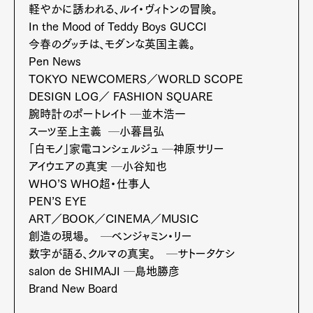
軽やかに誘われる、ルイ・ヴィトンの冒険。
In the Mood of Teddy Boys GUCCI
Pen Membership
Magazine
Official Columnist
About
今春のグッチは、モダンな英国主義。
Contact
Pen News
TOKYO NEWCOMERS／WORLD SCOPE
DESIGN LOG／ FASHION SQUARE
腕時計のポートレイト ─並木浩一
Pen Meet
スーツ至上主義 ─小暮昌弘
「白モノ」家電コンシェルジュ ─神原サリー
Pen international
Pen tw
アイウエアの真実 ─小谷知也
WHO’S WHO超・仕事人
PEN’S EYE
ART／BOOK／CINEMA／MUSIC
創造の現場。 ─ベンジャミン・リー
数字が語る、クルマの真実。 ─サトータケシ
salon de SHIMAJI ─島地勝彦
Brand New Board