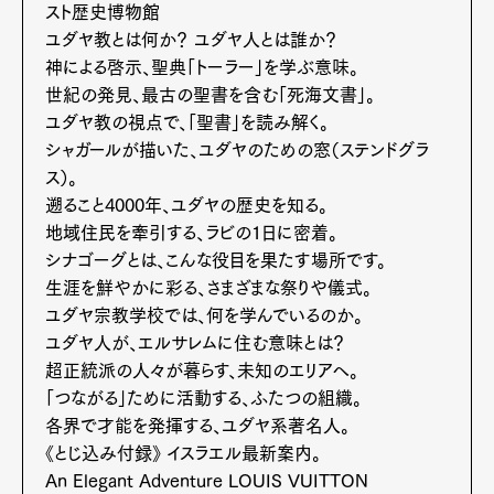
スト歴史博物館
ユダヤ教とは何か？ ユダヤ人とは誰か？
神による啓示、聖典「トーラー」を学ぶ意味。
世紀の発見、最古の聖書を含む「死海文書」。
ユダヤ教の視点で、「聖書」を読み解く。
シャガールが描いた、ユダヤのための窓（ステンドグラ
ス）。
遡ること4000年、ユダヤの歴史を知る。
地域住民を牽引する、ラビの1日に密着。
シナゴーグとは、こんな役目を果たす場所です。
生涯を鮮やかに彩る、さまざまな祭りや儀式。
ユダヤ宗教学校では、何を学んでいるのか。
ユダヤ人が、エルサレムに住む意味とは？
Art&Design
Watch
Fashion
超正統派の人々が暮らす、未知のエリアへ。
Gourmet
Cars
「つながる」ために活動する、ふたつの組織。
各界で才能を発揮する、ユダヤ系著名人。
Product
Culture
Lifestyle
《とじ込み付録》 イスラエル最新案内。
An Elegant Adventure LOUIS VUITTON