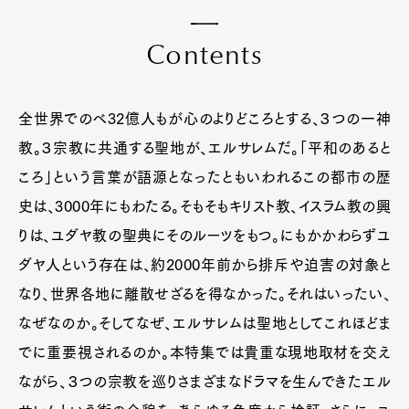
C
o
n
t
e
n
t
s
全世界でのべ32億人もが心のよりどころとする、３つの一神
教。３宗教に共通する聖地が、エルサレムだ。「平和のあると
ころ」という言葉が語源となったともいわれるこの都市の歴
史は、3000年にもわたる。そもそもキリスト教、イスラム教の興
りは、ユダヤ教の聖典にそのルーツをもつ。にもかかわらずユ
ダヤ人という存在は、約2000年前から排斥や迫害の対象と
なり、世界各地に離散せざるを得なかった。それはいったい、
なぜなのか。そしてなぜ、エルサレムは聖地としてこれほどま
でに重要視されるのか。本特集では貴重な現地取材を交え
ながら、３つの宗教を巡りさまざまなドラマを生んできたエル