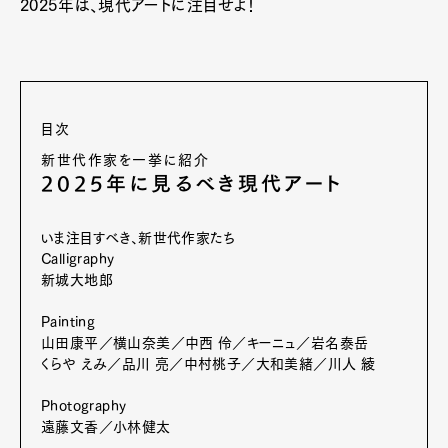
2025年は、現代アートに注目せよ！
目次
新世代作家を一挙に紹介
2025年に見るべき現代アート
いま注目すべき、新世代作家たち
Calligraphy
新城大地郎
Painting
山田康平／横山奈美／中西 伶／キーニュ／岩名泰岳
くらや えみ／品川 亮／中村桃子／大和美緒／川人 綾
Photography
遠藤文香／小林健太