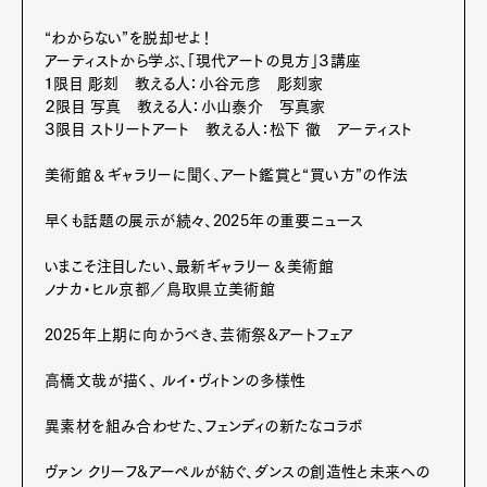
“わからない”を脱却せよ！
アーティストから学ぶ、「現代アートの見方」３講座
１限目 彫刻 教える人：小谷元彦 彫刻家
Pen Membership
Magazine
２限目 写真 教える人：小山泰介 写真家
Official Columnist
About
３限目 ストリートアート 教える人：松下 徹 アーティスト
Contact
美術館＆ギャラリーに聞く、アート鑑賞と“買い方”の作法
早くも話題の展示が続々、2025年の重要ニュース
Pen Meet
いまこそ注目したい、最新ギャラリー＆美術館
Pen international
Pen tw
ノナカ・ヒル京都／鳥取県立美術館
2025年上期に向かうべき、芸術祭&アートフェア
高橋文哉が描く、 ルイ・ヴィトンの多様性
異素材を組み合わせた、フェンディの新たなコラボ
ヴァン クリーフ&アーペルが紡ぐ、ダンスの創造性と未来への