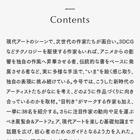
C
o
n
t
e
n
t
s
現代アートのシーンで、次世代の作家たちが面白い。3DCG
などテクノロジーを駆使する作家もいれば、アニメからの影
響を独自の作風へ昇華させる者、伝統的な書をベースに発
展させる者など、実に多様な手法で、“いま”を鋭く感じ取り、
独自の表現に挑み続けている。今号では、こうした新時代の
アーティストたちがなにを考え、どのように作品づくりに向き
合っているのかを取材。“目利き”がマークする作家も加え、
一挙に38名を紹介する。さらに注目作家の動向や足を運ぶ
べき展覧会&アートフェア、現代アートを楽しむ基礎知識まで
話題を広げ、初心者のためのガイドとなるよう力を入れた。