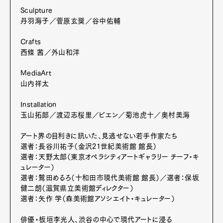
Sculpture
丹羽海子／菅原玄奨／谷中佑輔
Crafts
西條 茜／外山和洋
MediaArt
山内祥太
Installation
玉山拓郎／渡辺志桜里／ビエン／菊池虎十／奥村美海
アート界の目利きに訊いた、見逃せない若手作家たち
選者：長谷川祐子（金沢21世紀美術館 館長）
選者：天野太郎（東京オペラシティアートギャラリー チーフ・キ
ュレーター）
選者：鷲田めるろ（十和田市現代美術館 館長）／選者：保坂
Art&Design
Watch
Fashion
健二朗（滋賀県立美術館ディレクター）
Gourmet
Cars
選者：矢作 学（森美術館アソシエイト・キュレーター）
Product
Culture
Lifestyle
俳優・板垣李光人、渋谷の中心で現代アートに浸る