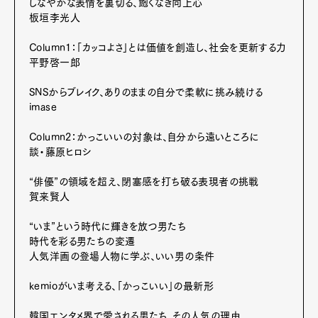
しなやかな表情を裏切る、飽くなき向上心
板垣李光人
Column1：「カッコよさ」とは価値を創造し、社会を更新する力
平野啓一郎
SNSからブレイク、ありのままの自分で柔軟に挑み続ける
imase
Column2：かっこいいの対象は、自分から遠いところに
談・藤原ヒロシ
“俳優”の領域を超え、閉塞感を打ち破る表現者の挑戦
賀来賢人
Art&Design
Watch
Fashion
Gourmet
Cars
“いま”という時代に輝きを放つ男たち
Product
Culture
Lifestyle
時代を彩る男たちの変遷
人気洋画の登場人物に学ぶ、いい男の条件
kemioがいま考える、「かっこいい」の最新形
Pen Membership
Magazine
韓国エンタメ界で愛される男たち、その人気の理由