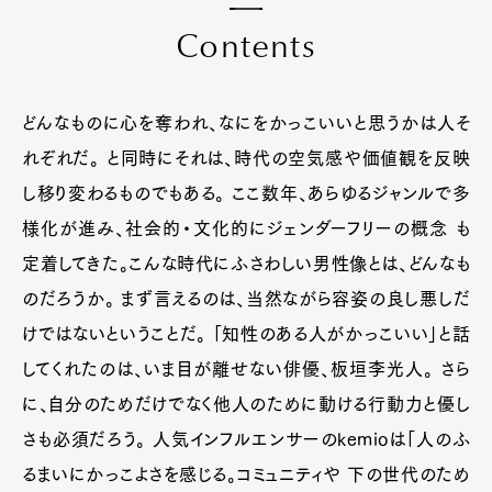
C
o
n
t
e
n
t
s
どんなものに心を奪われ、なにをかっこいいと思うかは人そ
れぞれだ。 と同時にそれは、時代の空気感や価値観を反映
し移り変わるものでもある。 ここ数年、あらゆるジャンルで多
様化が進み、社会的・文化的にジェンダーフリーの概念 も
定着してきた。こんな時代にふさわしい男性像とは、どんなも
のだろうか。 まず言えるのは、当然ながら容姿の良し悪しだ
けではないということだ。 「知性のある人がかっこいい」と話
してくれたのは、いま目が離せない俳優、板垣李光人。 さら
に、自分のためだけでなく他人のために動ける行動力と優し
さも必須だろう。 人気インフルエンサーのkemioは「人のふ
るまいにかっこよさを感じる。コミュニティや 下の世代のため