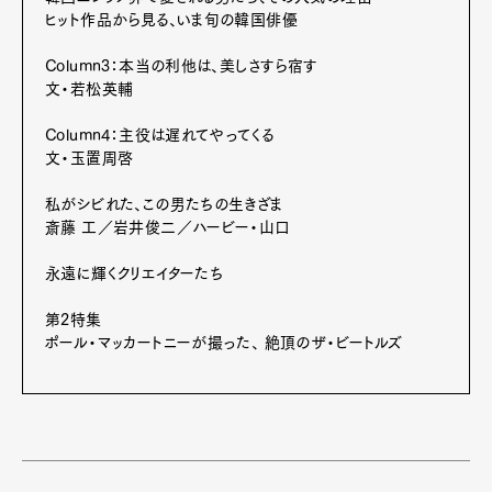
Official Columnist
About
ヒット作品から見る、いま旬の韓国俳優
Contact
Column3：本当の利他は、美しさすら宿す
文・若松英輔
Column4：主役は遅れてやってくる
Pen Meet
文・玉置周啓
Pen international
Pen tw
私がシビれた、この男たちの生きざま
斎藤 工／岩井俊二／ハービー・山口
永遠に輝くクリエイターたち
第2特集
ポール・マッカートニーが撮った、 絶頂のザ・ビートルズ