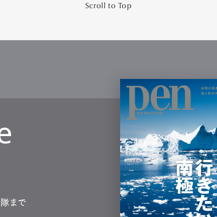
Scroll to Top
e
測隊まで