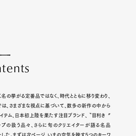
n
t
e
n
t
s
く名の挙がる定番品ではなく、時代とともに移り変わり、
では、さまざまな視点に基づいて、数多の新作の中から
イテム、日本初上陸を果たす注目ブランド、 〝目利き〞
ップの扱う品々、さらに旬のクリエイターが語る名品
した。まずは次ページ、いまの空気を映す5つのキーワ