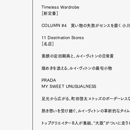
Timeless Wardrobe
［新定番］
G
COLUMN #4 買い物の失敗がセンスを磨く 小川
11 Destination Stores
［名店］
素顔の岩田剛典と、ルイ・ヴィトンの日常着
Pen Me
煌めきを添える、ルイ・ヴィトンの最旬小物
PRADA
Pen Me
MY SWEET UNUSUALNESS
足元から広がる、町田啓太×トッズのボーダーレス
熱き想いを受け継ぐ、ルイ・ヴィトンの革新的なタイ
トップクリエイター８人が集結、“大阪”がついに走り