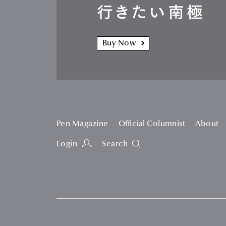
行きたい南極
Buy Now
Pen Magazine
Official Columnist
About
Login
Search