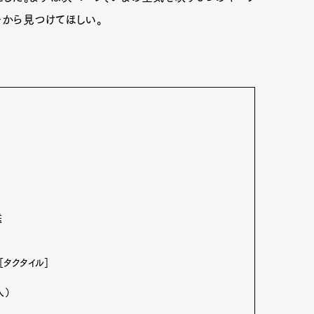
冊から見つけてほしい。
鑑
［タクタイル］
人）