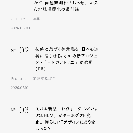
か?” 南極観測船「しらせ」が見
た地球温暖化の最前線
Culture
南極
2026.08.03
02
伝統に息づく美意識を、日々の道
Nº
具に宿らせる。glo の新プロジェ
クト「日々のアトリエ」が始動
(PR)
Product
加熱式たばこ
2026.07.10
03
スバル新型「レヴォーグ レイバッ
Nº
クS:HEV」がターボダクト廃
止。“漢らしい”デザインはどう変
わった?