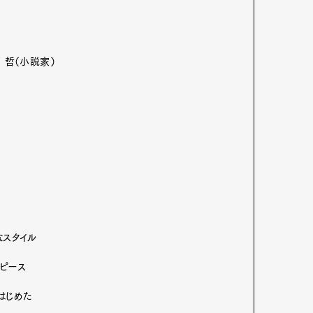
Art&Design
Watch
Fashion
ourmet
Cars
Product
Culture
 哲（小説家）
Lifestyle
mbership
Magazine
Official Columnist
About
et
Pen international
Pen tw
なスタイル
ムピース
はじめた