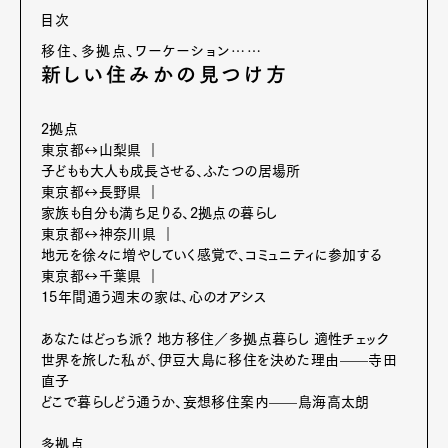
目次
移住、多拠点、ワーケーション……
新しい住みかの見つけ方
2拠点
東京都↔山梨県 ｜
子どもも大人も成長させる、ふたつの居場所
東京都↔長野県 ｜
家族も自分も満ち足りる、2拠点の暮らし
東京都↔神奈川県 ｜
地元を徐々に増やしていく感覚で、コミュニティに参加する
東京都↔千葉県 ｜
15年間通う週末の家は、心のオアシス
あなたはどっち派？ 地方移住／多拠点暮らし 適性チェック
世界を旅した私が、伊豆大島に移住を決めた理由——寺田
直子
どこで暮らしどう通うか、妄想移住案内——鳥海高太朗
多拠点