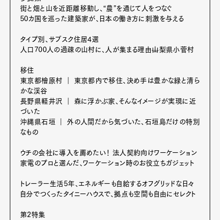
街と畑と山を近距離移動し、“農”を通じて人をつなぐ
50カ国を巡った建築家が、日本の働き方に刺激を与える
タイプ別、サブスク住居4選
人口700人の過疎の山村に、人が集まる理由̶山梨県小菅村
移住
東京都檜原村 ｜ 東京都内で移住、決め手は豊かな緑と清ら
かな渓谷
長野県軽井沢 ｜ 森に浮かぶ家、そんなイメージが実現に近
づいた
沖縄県石垣 ｜ 外の人間だから気づいた、石垣島だけの特別
なもの
ウチの会社に導入を薦めたい！ 法人契約向けワーケーション
家電のプロと選んだ、ワーケーション時のお役立ちガジェット
トレーラー生活5年、エネルギーも自給するオフグリッドな日々
自分でつくったタイニーハウスで、拠点も空間も自由にセレクト
Art&Design
Watch
Fashion
第2特集