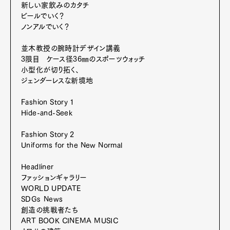
Gourmet
Cars
新しい家飲みのカタチ
ビールでいく？
Product
Culture
Lifestyle
ノンアルでいく？
並木教授の腕時計デザイン講義
3限目 ケース径36㎜のスポーツウォッチ
小型化が切り拓く、
Pen Membership
Magazine
ジェンダーレスな新境地
Official Columnist
About
Contact
Fashion Story 1
Hide-and-Seek
Fashion Story 2
Uniforms for the New Normal
Pen Meet
Headliner
Pen international
Pen tw
ファッションギャラリー
WORLD UPDATE
SDGｓ News
創造の挑戦者たち
ART BOOK CINEMA MUSIC