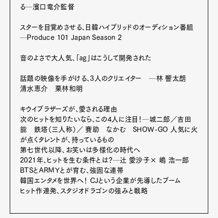
る─濱口竜介監督
スターを目覚めさせる、日韓ハイブリッドのオーディション番組
─Produce 101 Japan Season 2
Art&Design
Watch
Fashion
音のよさで大人気、「ag」はこうして開発された
Gourmet
Cars
話題の映像を手がける、3人のクリエイター ─林 響太朗
Product
Culture
Lifestyle
清水恵介 栗林和明
キウイブラザーズが、愛される理由
次のヒットを知りたいなら、この4人に注目！─城二郎／吉田
能 鉄塔（三人称）／ 賽助 なかむ SHOW-GO 人気に火
Pen Membership
Magazine
が点くタレントが、持っているもの
Official Columnist
About
第七世代以降、お笑いは多様化の時代へ
Contact
2021年、ヒットを生む条件とは？─辻 愛沙子× 嶋 浩一郎
BTSとARMYとが育む、強固な連帯
韓国エンタメを世界へ！ CJという企業が先導したブーム
ヒット作連発、スタジオドラゴンの強みと戦略
Pen Meet