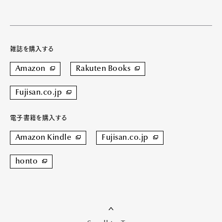
Pen international
Pen tw
雑誌を購入する
Amazon
Rakuten Books
Fujisan.co.jp
電子書籍を購入する
Amazon Kindle
Fujisan.co.jp
honto