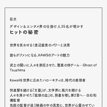
目次
デザイン＆エンタメ界の仕掛け人35名が明かす
ヒットの秘密
世界を笑わせる！渡辺直美のパワーと決意
誰もがファンになる、KAWSのアートの魅力
武士の闘いに人々を熱狂させた、驚異の侍ゲーム─Ghost of
Tsushima
Kawaiiを世界に広めたハローキティは、時代の表現者
快進撃を続ける『文藝』が、文学界に風穴を開ける
人々を沸かせた『孤狼の血』は、熱量を増し第2章へ─白石和
彌監督
気鋭の監督が追う映画の中の真実に、世界が心震わせてい