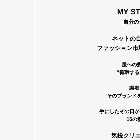
MY S
自分の
Pen Me
ネットの
ファッション市
Pen Me
服への
“循環する
識者
そのブランド
手にしたその日か
16の
気鋭クリエ