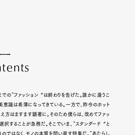
n
t
e
n
t
s
までの〝ファッション〞は終わりを告げた。誰かに逢うこ
美意識は希薄になってきている。一方で、昨今のホット
え方はますます顕著に。そのため僕らは、改めてファッ
択することが急務だ。そこでいま、〝スタンダード〞と
のではなく、モノの本質を問い直す特集だ。〝あたらし