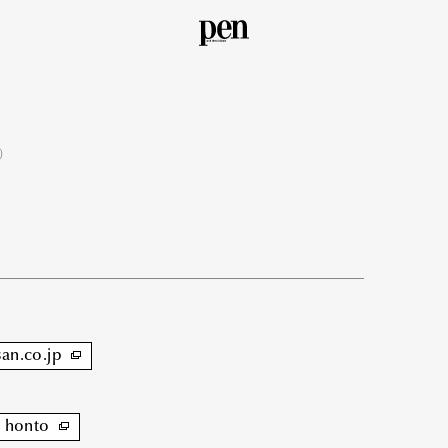
円）
san.co.jp
honto