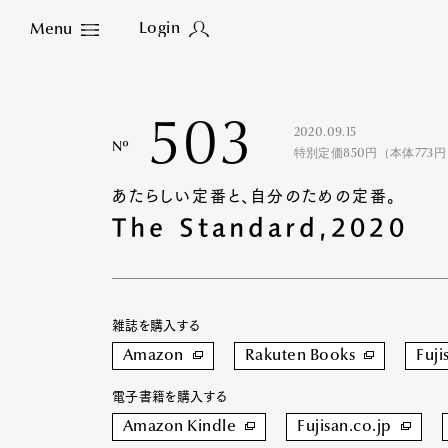
Login
Menu
Close
503
2020.09.15
Nº
特別定価850円（本体773
あたらしい定番と、自分のための定番。
The Standard,2020
雑誌を購入する
Amazon
Rakuten Books
Fuji
電子書籍を購入する
Amazon Kindle
Fujisan.co.jp