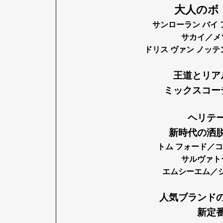
大人のボ
サンローラン バイ
サカイ／メ
ドリス ヴァン ノッ
王道とリア
ミックスコー
ヘリテ
新時代の洒
トム フォード／
サルヴァト
エムシーエム／
G
人気ブランド
新定