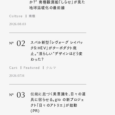
か?” 南極観測船「しらせ」が見た
地球温暖化の最前線
Culture
南極
2026.08.03
02
スバル新型「レヴォーグ レイバッ
Nº
クS:HEV」がターボダクト廃
止。“漢らしい”デザインはどう変
わった?
Cars
Featured
クルマ
2026.07.14
03
伝統に息づく美意識を、日々の道
Nº
具に宿らせる。glo の新プロジェ
クト「日々のアトリエ」が始動
(PR)