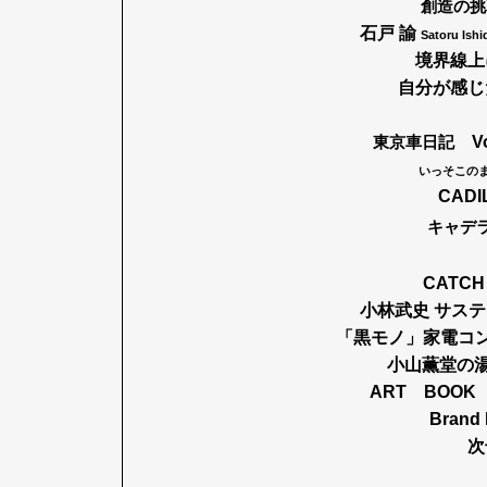
創造の挑
石戸 諭
Satoru 
境界線上
自分が感じ
東京車日記
Vo
いっそこの
CADI
キャデ
CATCH 
小林武史 サステ
「黒モノ」家電コン
小山薫堂の湯
ART BOOK 
Brand
次