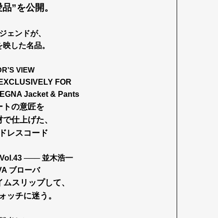
愛品”を公開。
ジェンドが、
を映した名品。
OR’S VIEW
EXCLUSIVELY FOR
GNA Jacket & Pants
ートの意匠を
材で仕上げた、
ドレスコード
ol.43 ─── 並木浩一
VA ブローバ
タイムスリップして、
ォッチに迷う。