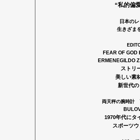
“私的偏
日本のレ
生きざま
EDIT
FEAR OF GOD 
ERMENEGILDO ZE
ストリ
美しい素
新世代の
両天秤の腕時計
V
BULO
1970年代に
スポーツウ