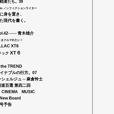
戦者たち。39
Ishido ノンフィクションライター
に身を置き、
た現代を書く。
l.42─── 青木雄介
ままクルマれたい！
LLAC XT6
XT６
ラック
the TREND
イナブルの行方。07
シェルジュ ─ 麻倉怜士
道百選 第四二回
CINEMA MUSIC
 New Board
号予告