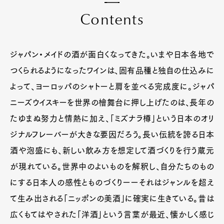
C
o
n
t
e
n
t
s
ジャパン・メイドの酒が面白くなってきた。いまや日本各地で
つくられるようになったワインは、固有品種と独自の仕込みに
よって、ヨーロッパのシャトーと肩を並べる完成度に。ジャパ
ニーズウイスキーを世界の檜舞台に押し上げたのは、長年の
たゆまぬ努力と情熱に加え、「ミズナラ樽」という日本のオリ
ジナルフレーバーが大きな要因だろう。長い伝統を誇る日本
酒や泡盛にも、新しい飲み方を想定して酒づくりを行う蔵元
が現れている。世界中のよいものを解釈し、自分たちのもの
にする日本人の感性とものづくりーーそれはジャンルを超え
て生み出される「ニッポンの美酒」に確実に生きている。昔は
広くもてはやされた「洋酒」という言葉が最近、懐かしく感じ