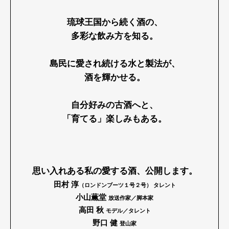
Pen Membership
Magazine
琉球王国から続く酒の、
Official Columnist
About
多彩な飲み方を知る。
Contact
島民に愛され続ける水と製法が、
酒を輝かせる。
Pen Meet
自分好みの古酒へと、
Pen international
Pen tw
「育てる」楽しみもある。
思い入れある私の愛する酒、公開します。
田村 淳
（ロンドンブーツ１号２号） タレント
小山薫堂
放送作家／脚本家
高田 秋
モデル／タレント
野口 健
登山家