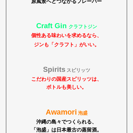
原風景へとつながるフレーバー
Craft Gin
クラフトジン
個性ある味わいを求めるなら、
ジンも「クラフト」がいい。
Spirits
スピリッツ
こだわりの国産スピリッツは、
ボトルも美しい。
Art&Design
Watch
Fashion
Gourmet
Cars
Awamori
泡盛
Product
Culture
Lifestyle
沖縄の島々でつくられる、
「泡盛」は日本最古の蒸留酒。