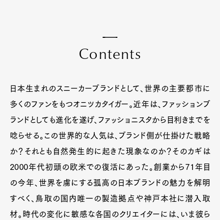
C
o
n
t
e
n
t
s
日本生まれのスニーカーブランドとして、世界の主要都市に
多くのファンをもつオニツカタイガー。近年は、ファッションブ
ランドとしても進化を遂げ、ファッショニスタから目利きまでを
唸らせる。この世界的な人気は、ブランド側が仕掛けた戦略
か？それとも自然発生的に起きた現象なのか？そのカギは
2000年代初頭の欧米での復活にあった。創業から71年目
の今年、世界を虜にする孤高の日本ブランドの魅力を解明
すべく、鳥取の国内唯一の製造拠点や神戸本社に潜入取
材。時代の変化に敏感な各国のクリエイターには、いま彼ら