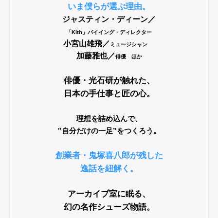
いま僕らが選ぶ理由。
ジャスティン・ディーン／
「Kith」バイイング・ディレクター
小宮山雄飛／
ミュージシャン
加藤雅也／
俳優 ほか
俳優・光石研が触れた、
日本の手仕事と匠の心。
理想を詰め込んで、
‟自分だけの一足”をつくろう。
創業者・鬼塚喜八郎が残した
逸話を紐解く。
アーカイブ室に眠る、
幻の名作シューズ物語。