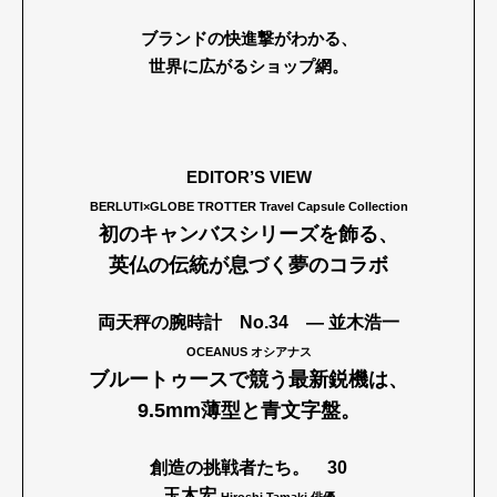
ブランドの快進撃がわかる、
世界に広がるショップ網。
EDITOR’S VIEW
BERLUTI×GLOBE TROTTER Travel Capsule Collection
初のキャンバスシリーズを飾る、
英仏の伝統が息づく夢のコラボ
両天秤の腕時計
No.34 ― 並木浩一
OCEANUS オシアナス
ブルートゥースで競う最新鋭機は、
9.5mm薄型と青文字盤。
創造の挑戦者たち。
30
玉木宏