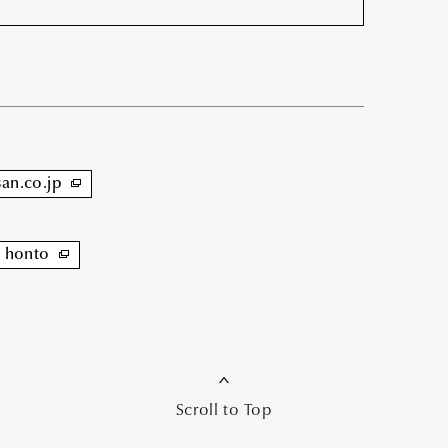
san.co.jp
honto
Scroll to Top