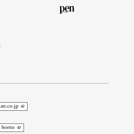
）
san.co.jp
honto