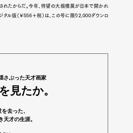
示されたからだ。今年、待望の大規模展が日本で開かれ
タル版（￥556＋税）は、この号に限り2,000ダウンロ
揺さぶった天才画家
を見たか。
世を去った、
き天才の生涯
。