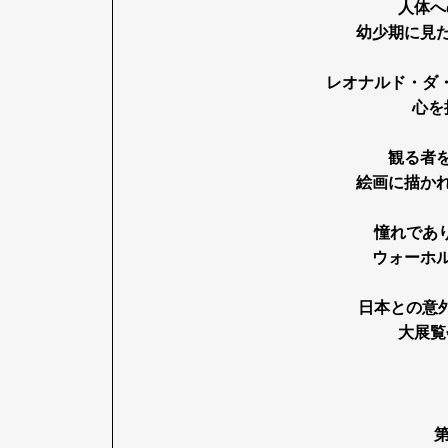
人体へ
幼少期に見
レオナルド・ダ
心を
観る者
絵画に描か
憧れであ
ウォーホ
日本との意
大展覧
G
第