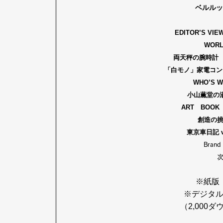
ベルルッ
EDITOR’S VIEW
WORL
両天秤の腕時計 Vo
「白モノ」家電コン
WHO’S 
小山薫堂の
ART BOOK 
創造の挑
東京車日記 v
Brand
※紙版
※デジタル
（2,000