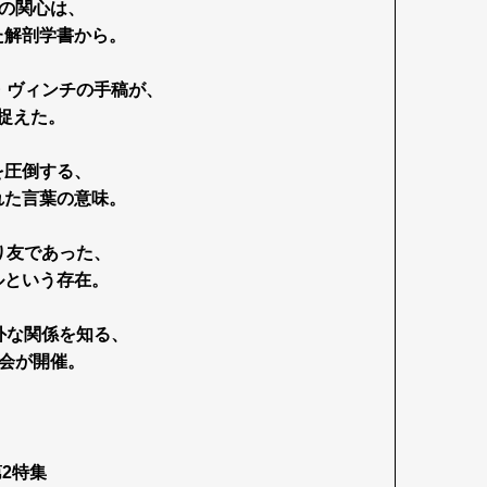
の関心は、
た解剖学書から。
・ヴィンチの手稿が、
捉えた。
を圧倒する、
れた言葉の意味。
り友であった、
ルという存在。
外な関係を知る、
会が開催。
Art&Design
Watch
Fashion
ourmet
Cars
Product
Culture
Lifestyle
2特集