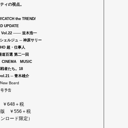
ティの視点。
/CATCH the TREND/
D UPDATE
l.22 ─── 並木浩一
シェルジュ ─ 神原サリー
WHO 超・仕事人
湯道百選 第二一回
CINEMA MUSIC
戦者たち。18
ol.21 ─ 青木雄介
 New Board
次号予告
 ￥648＋税
版 ￥556＋税
ダウンロード限定）