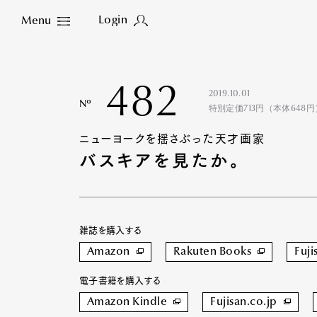
Login
Menu
Close
482
2019.10.01
Nº
特別定価713円（本体648円
ニューヨークを揺さぶった天才画家
バスキアを見たか。
雑誌を購入する
Amazon
Rakuten Books
Fuji
電子書籍を購入する
Amazon Kindle
Fujisan.co.jp