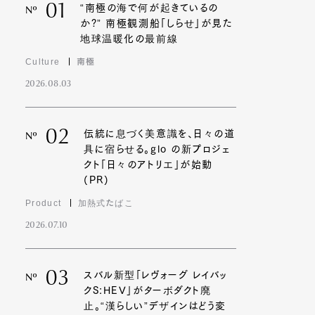
01
“南極の海で何が起きているの
Nº
か?” 南極観測船「しらせ」が見た
地球温暖化の最前線
Culture
南極
2026.08.03
02
伝統に息づく美意識を、日々の道
Nº
具に宿らせる。glo の新プロジェ
クト「日々のアトリエ」が始動
(PR)
Product
加熱式たばこ
2026.07.10
03
スバル新型「レヴォーグ レイバッ
Nº
クS:HEV」がターボダクト廃
止。“漢らしい”デザインはどう変