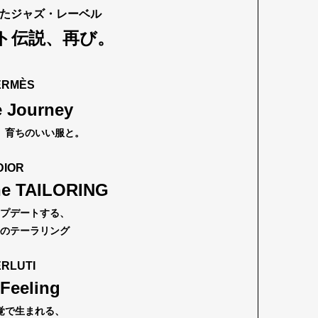
えたジャズ・レーベル
ト伝説、再び。
mbership
Magazine
Official Columnist
About
ERMÈS
e Journey
et
Pen international
Pen tw
、育ちのいい服と。
DIOR
he TAILORING
プデートする、
のテーラリング
RLUTI
 Feeling
覚で生まれる、