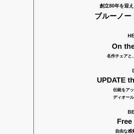
創立80年を迎
ブルーノー
Pen Me
H
On th
Pen Me
名作チェアと
UPDATE t
伝統をアッ
ディオール
BE
Free
自由な感