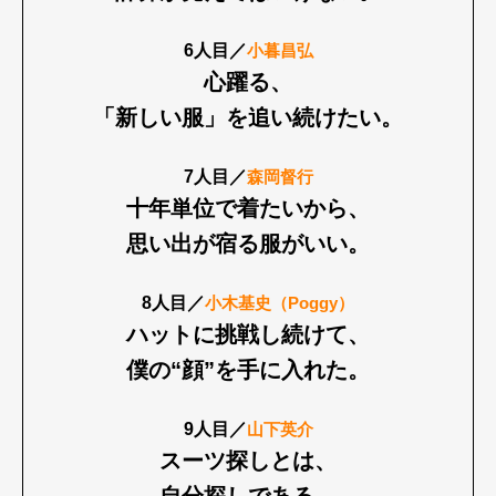
6人目／
小暮昌弘
心躍る、
「新しい服」を追い続けたい。
7人目／
森岡督行
十年単位で着たいから、
思い出が宿る服がいい。
8人目／
小木基史（Poggy）
ハットに挑戦し続けて、
僕の“顔”を手に入れた。
9人目／
山下英介
スーツ探しとは、