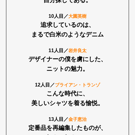
自分探しである。
10人目／
大園英樹
追求しているのは、
Art&Design
Watch
Fashion
Gourmet
Cars
まるで白米のようなデニム
Product
Culture
Lifestyle
11人目／
岩井良太
デザイナーの僕を虜にした、
ニットの魅力。
Pen Membership
Magazine
Official Columnist
About
12人目／
ブライアン・トランゾ
Contact
こんな時代に、
美しいシャツを着る愉悦。
Pen Meet
13人目／
金子恵治
定番品を再編集したものが、
Pen international
Pen tw