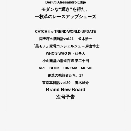
Berluti Alessandro Edge
モダンな“輝き”を得た、
一枚革のレースアップシューズ
CATCH the TREND/WORLD UPDATE
両天秤の腕時計vol.21 ─ 並木浩一
「黒モノ」家電コンシェルジュ ─ 麻倉怜士
WHO’S WHO 超・仕事人
小山薫堂の湯道百選 第二十回
ART BOOK CINEMA MUSIC
創造の挑戦者たち。17
東京車日記 vol.20 ─ 青木雄介
Brand New Board
次号予告