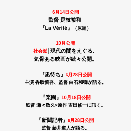
6月14日公開
監督 是枝裕和
『La Vérité』
（原題）
10月公開
現代の闇をえぐる、
社会派
│
気骨ある映画が続々公開。
『凪待ち』
月28日公開
6
主演 香取慎吾、監督 白石和彌が語る。
『楽園』
10月18日公開
監督 瀬々敬久×原作 吉田修一に訊く。
『新聞記者』
月28日公開
6
監督 藤井道人が語る。