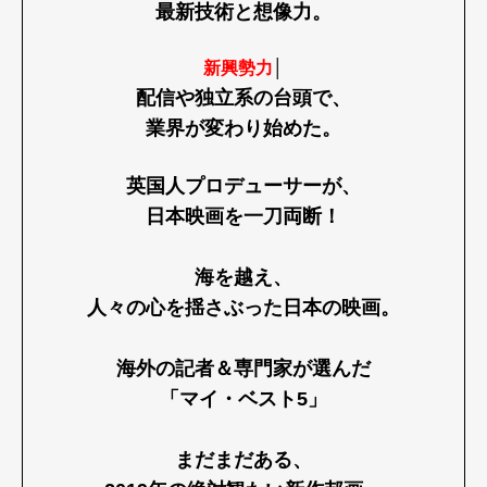
Product
Culture
Lifestyle
最新技術と想像力。
新興勢力
│
配信や独立系の台頭で、
Pen Membership
Magazine
業界が変わり始めた。
Official Columnist
About
Contact
英国人プロデューサーが、
日本映画を一刀両断！
Pen Meet
海を越え、
人々の心を揺さぶった日本の映画。
Pen international
Pen tw
海外の記者＆専門家が選んだ
「マイ・ベスト5」
まだまだある、