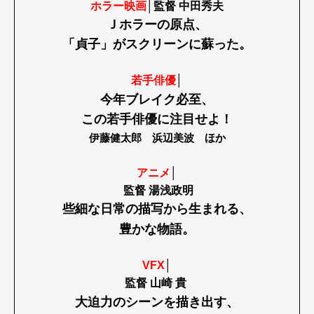
ホラー映画
│監督 中田秀夫
Ｊホラーの原点、
「貞子」がスクリーンに蘇った。
若手俳優
│
今年ブレイク必至、
この若手俳優に注目せよ！
伊藤健太郎
浜辺美波 ほか
アニメ
│
監督 湯浅政明
些細な日常の描写から生まれる、
豊かな物語。
VFX
│
Art&Design
Watch
Fashion
監督 山崎 貴
Gourmet
Cars
大迫力のシーンを描き出す、