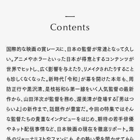
C
o
n
t
e
n
t
s
国際的な映画の賞レースに、日本の監督が常連となって久し
い。アニメやホラーといった日本が得意とするコンテンツが
世界でヒットし、広く影響を与えたり、リメイクされたりすること
も珍しくなくなった。新時代「令和」が幕を開けた本年も、周
防正行や黒沢清、是枝裕和ら第一線をいく人気監督の最新
作から、山田洋次が監督を務め、渥美清が登場する『男はつ
らいよ』の新作まで、話題作が豊富だ。今回の特集ではそん
な監督たちの貴重なインタビューをはじめ、期待の若手俳優
やネット配信事情など、日本映画の現在を徹底リポート。海
外のジャーナリストやファンにも、その熱い愛を聞かせてもら