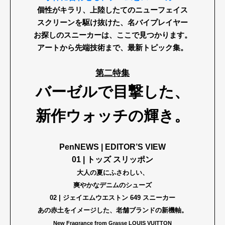
個性がキラリ、上陸したてのニューフェイス
スクリーンを駆け抜けた、名バイプレイヤー
お探しのスニーカーは、
ここで見つかります。
アートから先端技術まで、最新トピック集。
第二特集
Art&Design
Watch
Fashion
バーゼルで目撃した、
Gourmet
Cars
新作ウォッチの輝き。
Product
Culture
Lifestyle
PenNEWS | EDITOR’S VIEW
01 | トッズ スリッポン
Pen Membership
Magazine
大人の夏にふさわしい、
Official Columnist
About
爽やかなデニムのシューズ
Contact
02 | ジェイエムウエストン 649 スニーカー
あの赤土をイメージした、
老舗ブランドの新機軸。
New Fragrance from Grasse LOUIS VUITTON