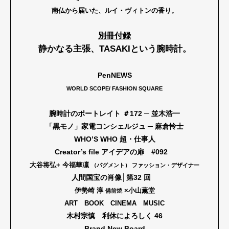
南仏から届いた、ルイ・ヴィトンの香り。
Pen Meet
Pen international
Pen tw
別冊付録
静かなる主張、TASAKIという腕時計。
PenNEWS
WORLD SCOPE/ FASHION SQUARE
腕時計のポートレイト ＃172 ─ 並木浩一
「黒モノ」家電コンシェルジュ ─ 麻倉怜士
WHO’S WHO 超・仕事人
Creator’s file アイデアの扉 #092
大谷将弘+ 今福華凜
（パグメント） ファッション・デザイナー
人間国宝の肖像│第32 回
伊勢崎 淳
×小山薫堂
備前焼
ART BOOK CINEMA MUSIC
木村宗慎 利休によろしく 46
Brand New Board