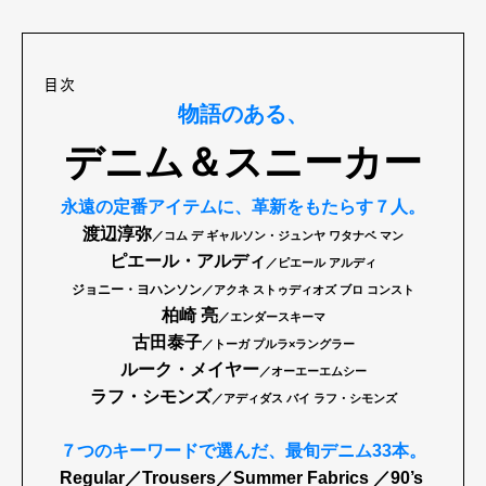
目次
物語のある、
デニム＆スニーカー
永遠の定番アイテムに、
革新をもたらす７人。
渡辺淳弥
／コム デ ギャルソン・ジュンヤ ワタナベ マン
ピエール・アルディ
／ピエール アルディ
ジョニー・ヨハンソン
／アクネ ストゥディオズ ブロ コンスト
柏崎 亮
／エンダースキーマ
古田泰子
／トーガ プルラ×ラングラー
ルーク・メイヤー
／オーエーエムシー
ラフ・シモンズ
／アディダス バイ ラフ・シモンズ
７つのキーワードで選んだ、
最旬デニム33本。
Regular／Trousers／Summer Fabrics ／90’s