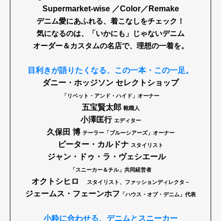
Supermarket-wise ／Color／Remake
デニム愛にあふれる、着こなしをチェック！
気になるのは、「いかにも」じゃないデニム
オーダー＆カスタムの名店で、
理想の一着を。
目利きが語りたくなる、
この一本・この一足。
ダニー・ホッジソン セレクトショップ
「リベット・アンド・ハイド」オーナー
五宝賢太郎
靴職人
小澤匡行
エディター
久保田 博
テーラー「ブルーシアーズ」オーナー
ピーター・カルドナ
スタイリスト
ジャン・ドゥ・ラ・ヴェシエール
「スニーカー＆チル」共同経営者
オクトシヒロ
スタイリスト、ファッションディレクタ－
ジェームス・フェーンホフ
「ハウス・オブ・デニム」代表
小粋に合わせる、デニムとスニーカー