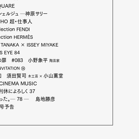
et
Pen international
Pen tw
QUARE
シェルジュ ─神原サリー
WHO 超・仕事人
lection
FENDI
ection
HERMÈS
 TANAKA × ISSEY MIYAKE
S EYE 84
アイデアの扉 #083 小野象平
陶芸家
NVITATION ⑭
 回 須田賢司
小山薫堂
木工芸 ×
CINEMA MUSIC
休によろしく 37
った。─ 78 ─ 島地勝彦
号予告