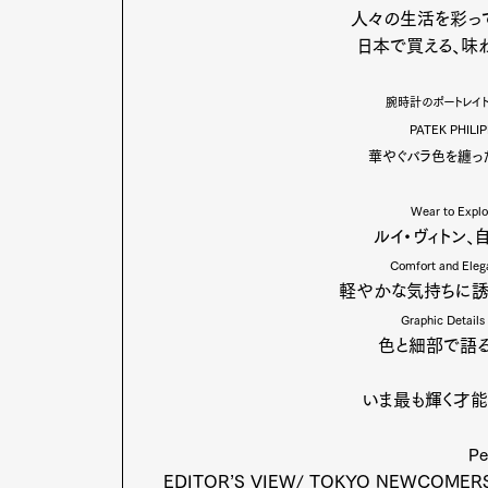
人々の生活を彩って
日本で買える、味
腕時計のポートレイト
PATEK PHIL
華やぐバラ色を纏っ
Wear to Expl
G
ルイ・ヴィトン、
Comfort and Ele
軽やかな気持ちに誘
Graphic Detail
色と細部で語る
Pen Me
いま最も輝く才能
P
EDITOR’S VIEW/ TOKYO NEWCOMERS