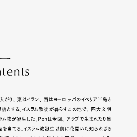
n
t
e
n
t
s
り、 東はイラン、 西はヨーロ ッパのイベリア半島と
母語とする、イスラム教徒が暮らすこの地で、 四大文明
ム教が誕生した。Penは今回、 アラブで生まれたり集
点を当てる。イスラム教誕生以前に花開いた知られざる