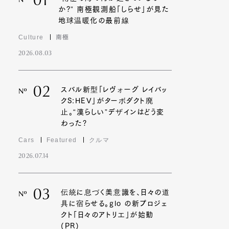
01
Nº
か?” 南極観測船「しらせ」が見た
地球温暖化の最前線
Culture
南極
2026.08.03
02
スバル新型「レヴォーグ レイバッ
Nº
クS:HEV」がターボダクト廃
止。“漢らしい”デザインはどう変
わった?
Cars
Featured
クルマ
2026.07.14
03
伝統に息づく美意識を、日々の道
Nº
具に宿らせる。glo の新プロジェ
クト「日々のアトリエ」が始動
(PR)