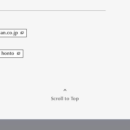
san.co.jp
honto
Scroll to Top