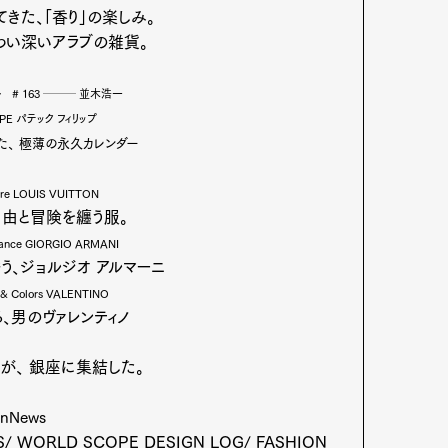
きた、「香り」の楽しみ。
わい深いアラブの雑貨。
 # 163 ─── 並木浩一
IPPE パテック フィリップ
た、 極薄の永久カレンダー
Art&Design
Watch
Fashion
ore LOUIS VUITTON
ourmet
Cars
Product
Culture
自由と冒険を纏う服。
gance GIORGIO ARMANI
Lifestyle
う、ジョルジオ アルマーニ
s & Colors VALENTINO
、男のヴァレンティノ
mbership
Magazine
Official Columnist
About
が、 銀座に集結した。
enNews
/ WORLD SCOPE DESIGN LOG/ FASHION