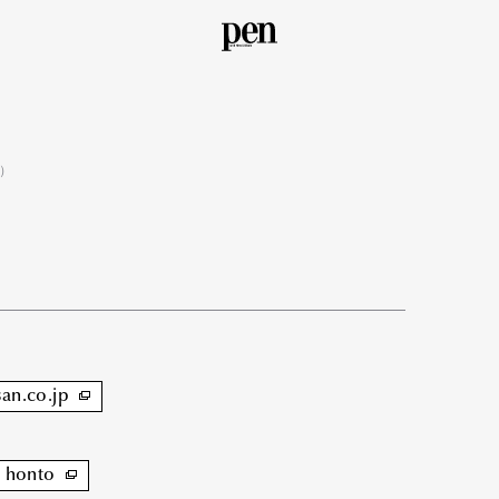
円）
san.co.jp
honto