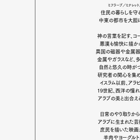
ミフラーブ／ミナレッ
住民の暮らしを守る
中東の都市を大胆に
神の言葉を記す、コ
悪漢も愉快に描か
異国の磁器や金属器
金属やガラスなど、
自然と悠久の時がつ
研究者の関心を集め
イスラム以前、アラ
19世紀、西洋の憧
アラブの美と出合え
日常のやり取りから
アラブに生まれた芸
庶民を描いた映画が
羊肉やヨーグルト