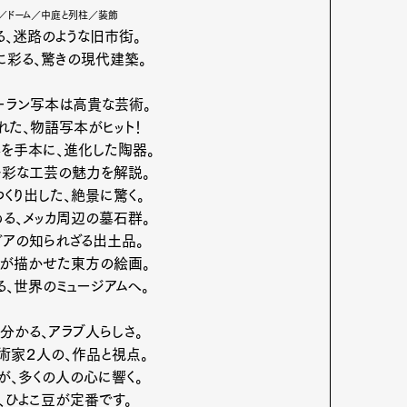
ト／ドーム／中庭と列柱／装飾
、迷路のような旧市街。
彩る、驚きの現代建築。
ーラン写本は高貴な芸術。
れた、物語
写本がヒット！
を手本に、進化した陶器。
多彩な工芸の魅力を解説。
くり出した、絶景に驚く。
る、メッカ周辺の墓石群。
ビアの知られざる出土品。
れが描かせた東方の絵画。
る、世界のミュージアムへ。
分かる、アラブ人らしさ。
術家２人の、作品と視点。
、多くの人の心に響く。
、ひよこ豆が定番です。