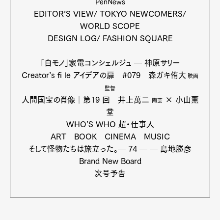
PenNews
EDITOR’S VIEW/ TOKYO NEWCOMERS/
WORLD SCOPE
DESIGN LOG/ FASHION SQUARE
「白モノ」家電コンシェルジュ ─ 神原サリー
Creator’s fi le アイデアの扉 #079 森ガキ侑大
映画
監督
人間国宝の肖像│第19 回 井上萬二
× 小山薫
陶芸
堂
WHO’S WHO 超・仕事人
ART BOOK CINEMA MUSIC
そして怪物たちは旅立った。─ 74 ─ ─ 島地勝彦
Brand New Board
次号予告