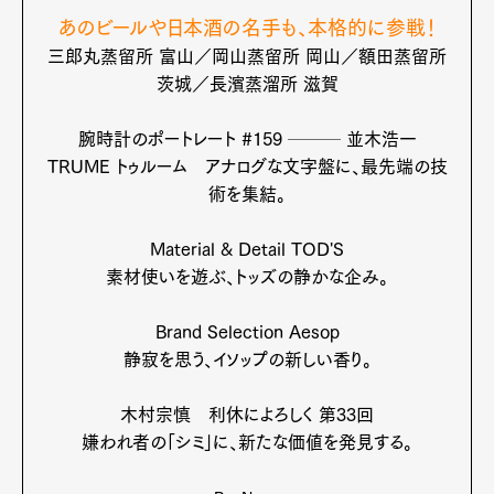
あのビールや日本酒の名手も、本格的に参戦！
三郎丸蒸留所 富山／岡山蒸留所 岡山／額田蒸留所
茨城／長濱蒸溜所 滋賀
Art&Design
Watch
Fashion
Gourmet
Cars
腕時計のポートレート #159 ─── 並木浩一
TRUME トゥルーム
アナログな文字盤に、最先端の技
Product
Culture
Lifestyle
術を集結。
Material & Detail TOD'S
素材使いを遊ぶ、トッズの静かな企み。
Pen Membership
Magazine
Official Columnist
About
Contact
Brand Selection Aesop
静寂を思う、イソップの新しい香り。
木村宗慎 利休によろしく 第33回
Pen Meet
嫌われ者の「シミ」に、新たな価値を発見する。
Pen international
Pen tw