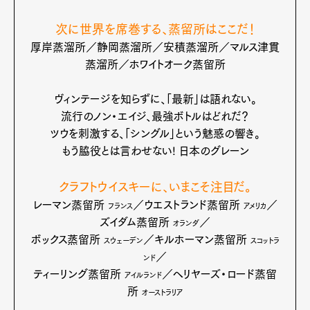
次に世界を席巻する、蒸留所はここだ！
厚岸蒸溜所／静岡蒸溜所／安積蒸溜所／マルス津貫
蒸溜所／ホワイトオーク蒸留所
ヴィンテージを知らずに、「最新」は語れない。
流行のノン・エイジ、最強ボトルはどれだ？
ツウを刺激する、「シングル」という魅惑の響き。
もう脇役とは言わせない! 日本のグレーン
クラフトウイスキーに、いまこそ注目だ。
レーマン蒸留所
／ウエストランド蒸留所
／
フランス
アメリカ
ズイダム蒸留所
／
オランダ
ボックス蒸留所
／キルホーマン蒸留所
スウェーデン
スコットラ
／
ンド
ティーリング蒸留所
／ヘリヤーズ・ロード蒸留
アイルランド
所
オーストラリア