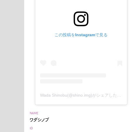
この投稿をInstagramで見る
G
Wada Shinobu(@shino.img)がシェアした投稿
NAME
ワダシノブ
Pen Me
ID