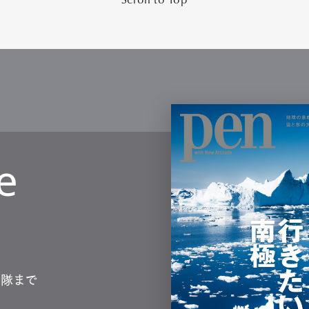
Scroll to Top
e
測隊まで