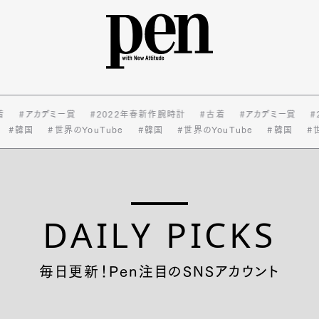
着
#アカデミー賞
#2022年春新作腕時計
#古着
#アカデミー賞
#
#韓国
#世界のYouTube
#韓国
#世界のYouTube
#韓国
#世
DAILY PICKS
毎日更新！Pen注目のSNSアカウント