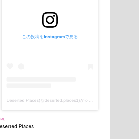
この投稿をInstagramで見る
Deserted Places(@deserted.places1)がシェアした投稿
AME
eserted Places
Contact