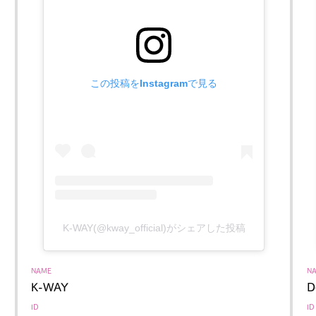
この投稿をInstagramで見る
Art&Design
Watch
Fashion
ourmet
Cars
Product
Culture
Lifestyle
K-WAY(@kway_official)がシェアした投稿
NAME
N
K-WAY
D
mbership
Magazine
Official Columnist
About
ID
ID