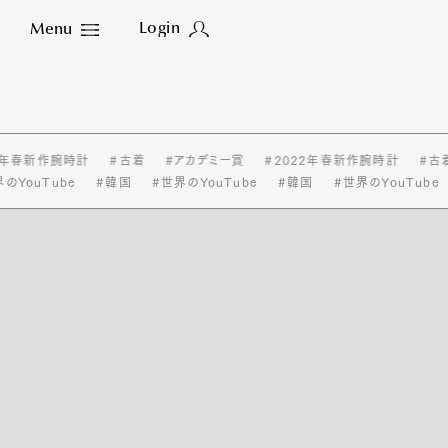
Login
Menu
Close
2年春新作腕時計
#古着
#アカデミー賞
#2022年春新作腕時計
#古
のYouTube
#韓国
#世界のYouTube
#韓国
#世界のYouTube