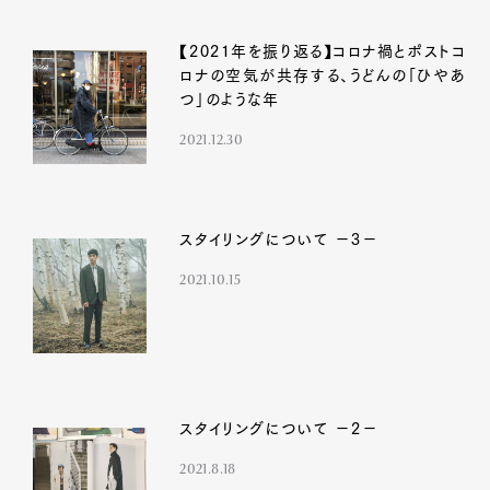
【2021年を振り返る】コロナ禍とポストコ
Art&Design
Watch
Fashion
ロナの空気が共存する、うどんの「ひやあ
Gourmet
Cars
つ」のような年
Product
Culture
Lifestyle
2021.12.30
スタイリングについて －3－
Pen Membership
Magazine
Official Columnist
About
2021.10.15
Contact
Pen Meet
スタイリングについて －2－
Pen international
Pen tw
2021.8.18