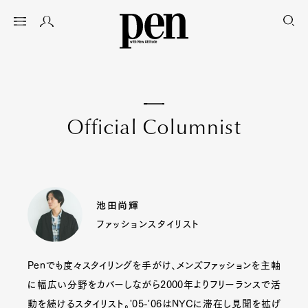
O
f
f
i
c
i
a
l
C
o
l
u
m
n
i
s
t
池田尚輝
ファッションスタイリスト
Penでも度々スタイリングを手がけ、メンズファッションを主軸
に幅広い分野をカバーしながら2000年よりフリーランスで活
動を続けるスタイリスト。'05-'06はNYCに滞在し見聞を拡げ