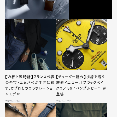
【W杯と腕時計】フランス代表
【チューダー新作】視線を奪う
の至宝・エムバペが手元に宿
鮮烈イエロー、「ブラックベイ
す、ウブロとのコラボレーショ
クロノ 39 “バンブルビー”」が
ンモデル
登場
2026.6.24
2026.6.22
Art&Design
Watch
Fashion
Gourmet
Cars