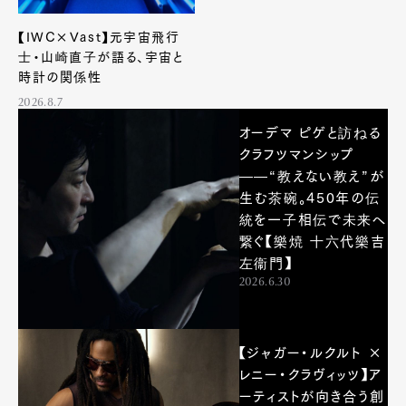
【IWC×Vast】元宇宙飛行
士・山崎直子が語る、宇宙と
時計の関係性
2026.8.7
オーデマ ピゲと訪ねる
クラフツマンシップ
——“教えない教え”が
生む茶碗。450年の伝
統を一子相伝で未来へ
繋ぐ【樂焼 十六代樂吉
左衞門】
2026.6.30
【ジャガー・ルクルト ×
レニー・クラヴィッツ】ア
ーティストが向き合う創