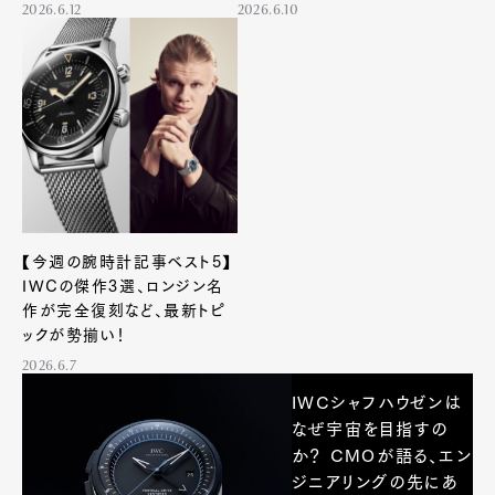
入り
2026.6.12
2026.6.10
【今週の腕時計記事ベスト5】
IWCの傑作3選、ロンジン名
作が完全復刻など、最新トピ
ックが勢揃い！
2026.6.7
IWCシャフハウゼンは
なぜ宇宙を目指すの
か？ CMOが語る、エン
ジニアリングの先にあ