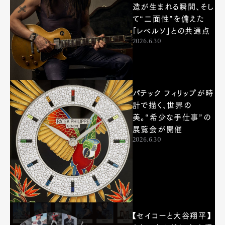
造が生まれる瞬間、そし
て“二面性”を備えた
「レベルソ」との共通点
2026.6.30
パテック フィリップが時
計で描く、世界の
美。“希少な手仕事”の
展覧会が開催
2026.6.30
【セイコーと大谷翔平】