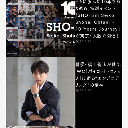
ともに歩んだ10年を振
り返る、特別イベント
「SHO-ism Seiko |
Shohei Ohtani -
10 Years Journey」
が東京・大阪で開催！
2026.6.26
俳優・福⼠蒼汰が纏う、
IWC「パイロット・ウォッ
チ」に宿る“エンジニア
リング”の精神
2026.6.26