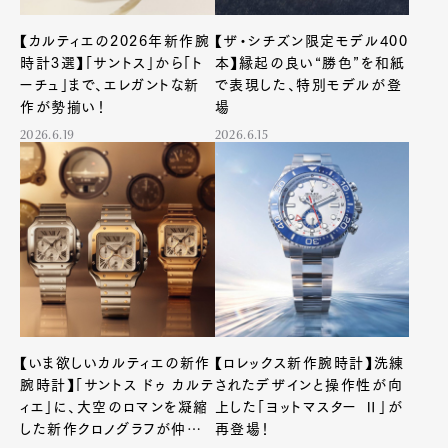
【カルティエの2026年新作腕
【ザ・シチズン限定モデル400
時計3選】「サントス」から「ト
本】縁起の良い“勝色”を和紙
ーチュ」まで、エレガントな新
で表現した、特別モデルが登
作が勢揃い！
場
2026.6.19
2026.6.15
【いま欲しいカルティエの新作
【ロレックス新作腕時計】洗練
腕時計】「サントス ドゥ カルテ
されたデザインと操作性が向
ィエ」に、大空のロマンを凝縮
上した「ヨットマスター Ⅱ」が
した新作クロノグラフが仲間
再登場！