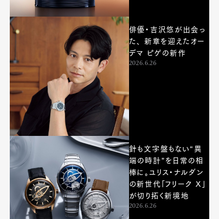
俳優・吉沢悠が出会っ
た、 新章を迎えたオー
デマ ピゲの新作
2026.6.26
針も文字盤もない“異
端の時計”を日常の相
棒に。ユリス・ナルダン
の新世代「フリーク X」
が切り拓く新境地
2026.6.26