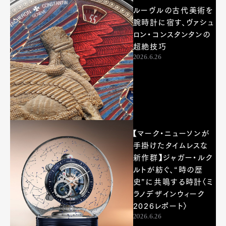
ルーヴルの古代美術を
腕時計に宿す、ヴァシュ
ロン・コンスタンタンの
超絶技巧
2026.6.26
【マーク・ニューソンが
手掛けたタイムレスな
新作群】ジャガー・ルク
ルトが紡ぐ、“時の歴
史”に共鳴する時計〈ミ
ラノデザインウィーク
2026レポート〉
2026.6.26