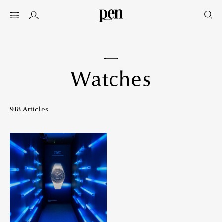
W
a
t
c
h
e
s
918 Articles