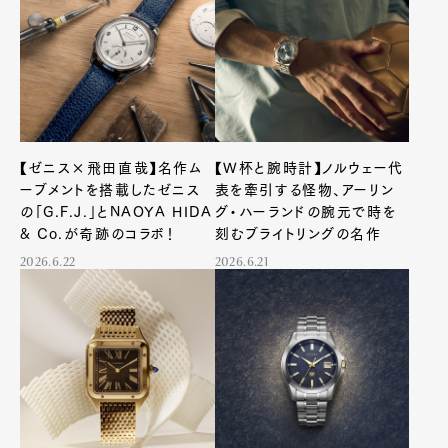
Product
Culture
Lifestyle
Pen Membership
Magazine
Official Columnist
About
【ゼニス×飛田直哉】名作ム
【W杯と腕時計】ノルウェー代
Contact
ーブメントを搭載したゼニス
表を牽引する怪物、アーリン
の「G.F.J.」とNAOYA HIDA
グ・ハーランドの腕元で時を
& Co.が奇跡のコラボ！
刻むブライトリングの名作
2026.6.22
2026.6.21
Pen Meet
Pen international
Pen tw