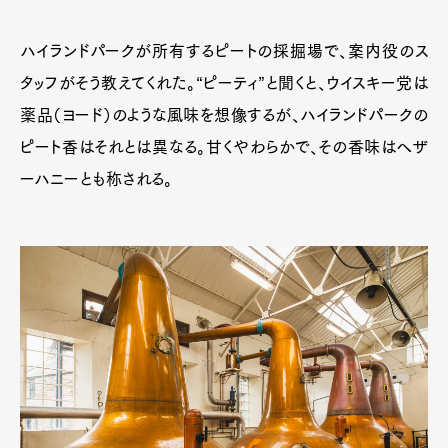
ハイランドパークが所有するピートの採掘場で、案内役のス
タッフがそう教えてくれた。“ピーティ”と聞くと、ウイスキー党は
Pen Meet
薬品（ヨード）のような風味を想像するが、ハイランドパークの
Pen international
Pen tw
ピート香はそれとは異なる。甘くやわらかで、その香味はヘザ
ーハニーとも称される。