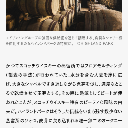
エドリントングループの強固な供給網を通じて調達する、良質なシェリー樽
を使用するのもハイランドパークの特徴だ。 ©HIGHLAND PARK
かつてスコッチウイスキーの蒸留所ではフロアモルティング
（製麦の手法）が行われていた。水分を含む大麦を床に広
げ、大きなシャベルですき返しながら発芽を促し、適度なとこ
ろで乾燥させて麦芽とする。その際に熱源としてピートが使
われたことが、スコッチウイスキー特有のピーティな風味の由
来だ。ハイランドパークはそうした伝統をいまも残す数少ない
蒸留所のひとつ。麦芽に焚き込まれる唯一無二のオークニー