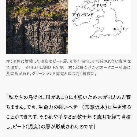
左：湿原に堆積した泥炭のピート層。年約1mmしか形成されない貴重な
資源だ。 ©HIGHLAND PARK 右：北海に浮かぶオークニー諸島に
Art&Design
Watch
Fashion
蒸留所がある。グリーンランド南端とほぼ同じ緯度だ。
Gourmet
Cars
Product
Culture
Lifestyle
「私たちの島では、風があまりにも強いため木がほとんど育
ちません。でも、生命力の強いヘザー（常緑低木）は生き残る
ことができます。その花や茎などが数千年の歳月を経て堆積
Pen Membership
Magazine
し、ピート（泥炭）の層が形成されたのです」
Official Columnist
About
Contact