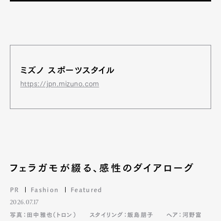
Art&Design
Watch
Fashion
Gourmet
Cars
Product
Culture
Lifestyle
ミズノ スポーツスタイル
https://jpn.mizuno.com
Pen Membership
Magazine
Official Columnist
About
Contact
フェラガモが綴る、感性のダイアローグ
Pen Meet
PR
Fashion
Featured
2026.07.17
Pen international
Pen tw
写真：田中雅也（トロン）
スタイリング：飯島朋子
ヘア：河野富