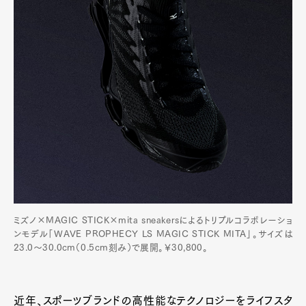
ミズノ×MAGIC STICK×mita sneakersによるトリプルコラボレーショ
ンモデル「WAVE PROPHECY LS MAGIC STICK MITA」。サイズは
23.0〜30.0cm（0.5cm刻み）で展開。￥30,800。
近年、スポーツブランドの高性能なテクノロジーをライフスタ