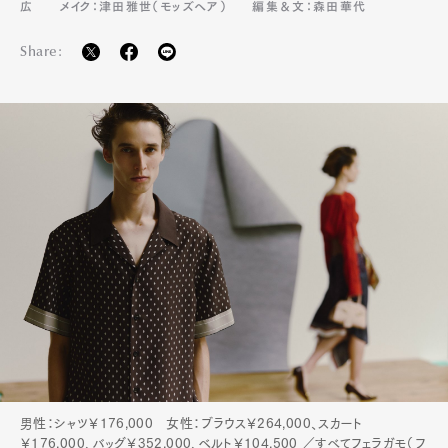
広
メイク：津田雅世（モッズヘア）
編集＆文：森田華代
Share:
男性：シャツ￥176,000 女性：ブラウス￥264,000、スカート
￥176,000、バッグ￥352,000、ベルト￥104,500 ／すべてフェラガモ（フ