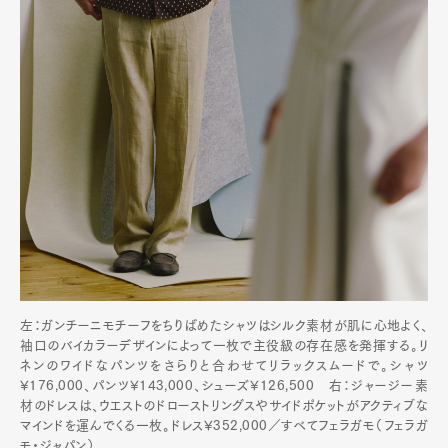
左：ガンチーニモチーフをちりばめたシャツはシルク素材が肌に心地よく、
袖口のバイカラーデザインによって一枚で主役級の存在感を発揮する。リ
ネンのワイドなパンツをさらりと合わせてリラックスムードで。シャツ
¥176,000、パンツ¥143,000、シューズ¥126,500 右：ジャージー素
材のドレスは、ウエストのドローストリングスやサイドポケットがアクティブな
マインドを運んでくる一枚。ドレス¥352,000／すべてフェラガモ（フェラガ
モ・ジャパン）