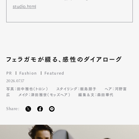
Art&Design
Watch
Fashion
Gourmet
Cars
studio.html
Product
Culture
Lifestyle
Pen Membership
Magazine
Official Columnist
About
フェラガモが綴る、感性のダイアローグ
Contact
PR
Fashion
Featured
2026.07.17
写真：田中雅也（トロン）
スタイリング：飯島朋子
ヘア：河野富
Pen Meet
広
メイク：津田雅世（モッズヘア）
編集＆文：森田華代
Pen international
Pen tw
Share: