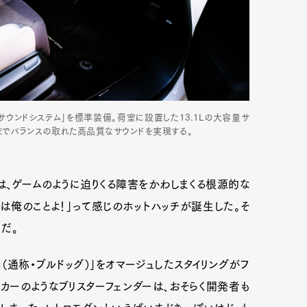
ムサウンドシステム」を標準装備。荷室に設置した13.1Lの大容量サ
までバランスの取れた高品質なサウンドを実現する。
は、ゲームのように迫りくる障害をかわしまくる根源的な
とは俺のことよ！」って感じのホットハッチが誕生した。そ
だ。
Art&Design
Watch
Fashion
I（通称・ブルドッグ）」をオマージュしたスタイリングがフ
ourmet
Cars
Product
Culture
カーのようなブリスターフェンダーは、おそらく開発者も
Lifestyle