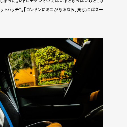
しまった。レトロモダンといえばいまどきっぽいけど、も
トハッチ”。「ロンドンにミニがあるなら、東京にはスー
mbership
Magazine
Official Columnist
About
et
Pen international
Pen tw