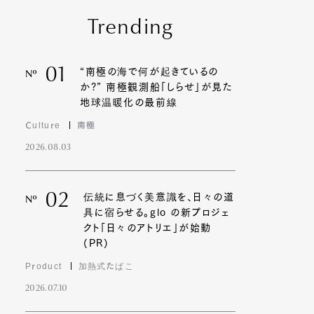
Trending
01
“南極の海で何が起きているの
Nº
か?” 南極観測船「しらせ」が見た
地球温暖化の最前線
Culture
南極
2026.08.03
02
伝統に息づく美意識を、日々の道
Nº
具に宿らせる。glo の新プロジェ
クト「日々のアトリエ」が始動
(PR)
Product
加熱式たばこ
2026.07.10