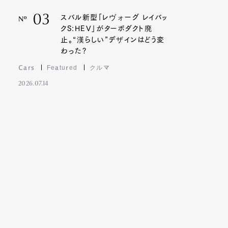
03
スバル新型「レヴォーグ レイバッ
Nº
クS:HEV」がターボダクト廃
止。“漢らしい”デザインはどう変
わった?
Cars
Featured
クルマ
2026.07.14