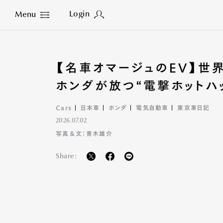
Login
Menu
Close
【名車オマージュのEV】世
ホンダが放つ“電撃ホットハ
Cars
日本車
ホンダ
電気自動車
東京車日記
2026.07.02
写真＆文：青木雄介
Share: