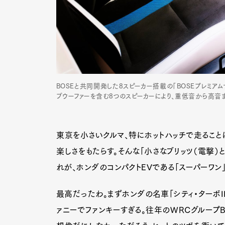
BOSEと共同開発した8スピーカー搭載の「BOSEプレミア
ブウーファーを含む8つのスピーカーにより、重低音から高音
東京を小さいクルマ、特にホットハッチで走ること
楽しさをもたらす。そんな「小さなブリッツ（電撃）
れが、ホンダのコンパクトEVである「スーパーワン」
最高だったわ。まずホンダの名車「シティ・ターボI
G
ァニーでファンキーすぎる。往年のWRCグループB