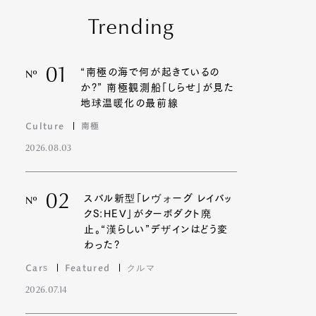
Trending
01
“南極の海で何が起きているの
Nº
か?” 南極観測船「しらせ」が見た
地球温暖化の最前線
Culture
南極
2026.08.03
02
スバル新型「レヴォーグ レイバッ
Nº
クS:HEV」がターボダクト廃
止。“漢らしい”デザインはどう変
わった?
Cars
Featured
クルマ
2026.07.14