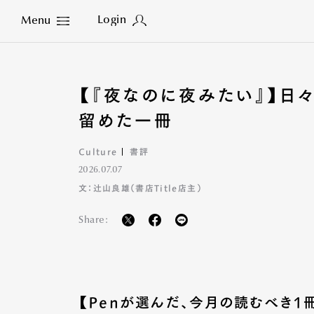
Login
Menu
Close
【『夜なのに夜みたい』】日
留めた一冊
Culture
書評
2026.07.07
文：辻山良雄（書店Title店主）
Share:
【Penが選んだ、今月の読むべき1