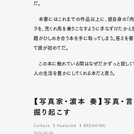
だ。
本書にはこれまでの作品以上に、彼自身の「肉体
Pen Me
ラを、荒くれ馬を乗りこなすように手なずけたかと
題がひしめき合う本を手に取ってしまう。答えを
て彼が初めてだ。
Pen Me
この本に触れている間はなぜだかずっと寂しくて
人の生活を豊かにしてくれる本だと思う。
【写真家・濵本 奏】写真・
掘り起こす
Culture
Featured
BREAKING
2026.08.08