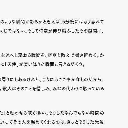
のような瞬間があるかと思えば、5分後にはもう忘れて
同じではない。そして時空が伸び縮みしたその隙間に、
永遠へと変わる瞬間を、短歌と散文で書き留める。か
に「天使」が舞い降りた瞬間と言えるだろう。
周りにもあるけれど、余りにもささやかなものだから、
。歌人はそのことを惜しみ、みなの代わりに歌っている
Art&Design
Watch
Fashion
ourmet
Cars
Product
Culture
た」と思わせる歌が多い。そうしたなんでもない時間の
返ってその人を温めてくれるのは、きっとそうした光景
Lifestyle