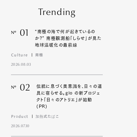
Trending
01
“南極の海で何が起きているの
Nº
か?” 南極観測船「しらせ」が見た
地球温暖化の最前線
Culture
南極
2026.08.03
02
伝統に息づく美意識を、日々の道
Nº
具に宿らせる。glo の新プロジェ
クト「日々のアトリエ」が始動
(PR)
Product
加熱式たばこ
2026.07.10