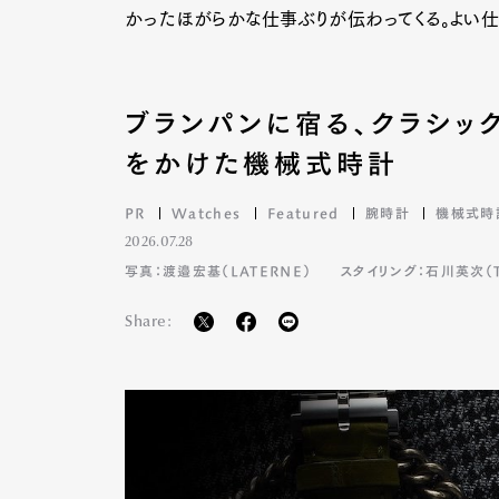
かったほがらかな仕事ぶりが伝わってくる。よい仕
ブランパンに宿る、クラシッ
をかけた機械式時計
PR
Watches
Featured
腕時計
機械式時
2026.07.28
写真：渡邉宏基（LATERNE）
スタイリング：石川英次（TA
Share: