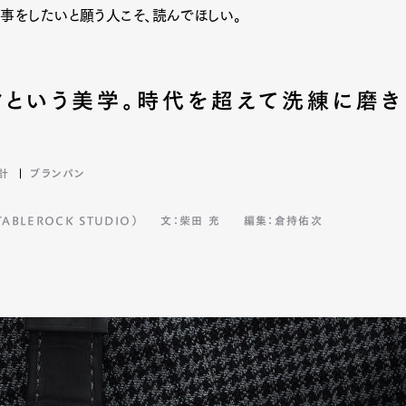
事をしたいと願う人こそ、読んでほしい。
クという美学。時代を超えて洗練に磨き
計
ブランパン
BLEROCK STUDIO）
文：柴田 充
編集：倉持佑次