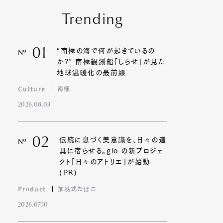
Trending
01
“南極の海で何が起きているの
Nº
か?” 南極観測船「しらせ」が見た
地球温暖化の最前線
Culture
南極
2026.08.03
02
伝統に息づく美意識を、日々の道
Nº
具に宿らせる。glo の新プロジェ
クト「日々のアトリエ」が始動
(PR)
Product
加熱式たばこ
2026.07.10