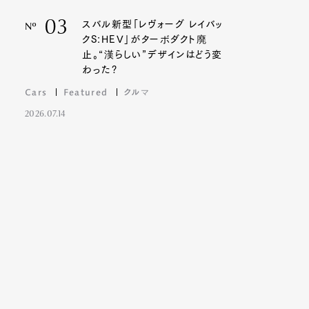
03
スバル新型「レヴォーグ レイバッ
Nº
クS:HEV」がターボダクト廃
止。“漢らしい”デザインはどう変
わった?
Cars
Featured
クルマ
2026.07.14