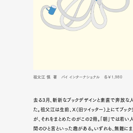
祖父江 慎 著
パイ インターナショナル 各￥1,980
去る3月、斬新なブックデザインと素直で奔放な
た。祖父江は生前、Ｘ（旧ツイッター）上にてブッ
が、それをまとめたのがこの2冊。「朝」では若い
間のひと言といった趣がある。いずれも、無難にま