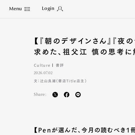
Login
Menu
Close
【『朝のデザインさん』『夜の
求めた、祖父江 慎の思考に
Culture
書評
2026.07.02
文：辻山良雄（書店Title店主）
Share:
【Penが選んだ、今月の読むべき1