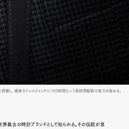
mbership
Magazine
Official Columnist
About
et
Pen international
Pen tw
トを搭載し、優美なドレスウォッチに100時間という長時間駆動の実力を秘める。
世界最古の時計ブランドとして知られる。その伝統が息