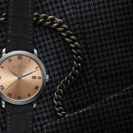
Art&Design
Watch
Fashion
ourmet
Cars
Product
Culture
Lifestyle