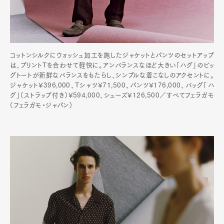
コットンシルクにウォッシュ加工を施したジャケットとパンツのセットアップ
Art&Design
Watch
Fashion
は、プリントTを合わせて軽快に。アンバランスなほど大きい「ハグ」のビッ
Gourmet
Cars
グトートが新鮮なバランスをもたらし、シンプルな着こなしのアクセントに。
ジャケット¥396,000、Tシャツ¥71,500、パンツ¥176,000、バッグ「ハ
Product
Culture
Lifestyle
グ」（ストラップ付き）¥594,000、シューズ¥126,500／すべてフェラガモ
（フェラガモ・ジャパン）
Pen Membership
Magazine
Official Columnist
About
Contact
Pen Meet