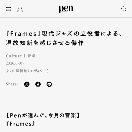
『Frames』現代ジャズの立役者による、
温故知新を感じさせる傑作
Culture
音楽
2026.07.07
文：山澤健治（エディター）
Share:
【Penが選んだ、今月の音楽】
『Frames』