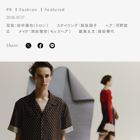
PR
Fashion
Featured
2026.07.17
写真：田中雅也（トロン）
スタイリング：飯島朋子
ヘア：河野富
広
メイク：津田雅世（モッズヘア）
編集＆文：森田華代
Share: