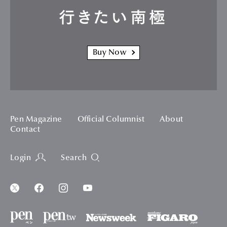
行きたい南極
Buy Now
Pen Magazine
Official Columnist
About
Contact
Login
Search