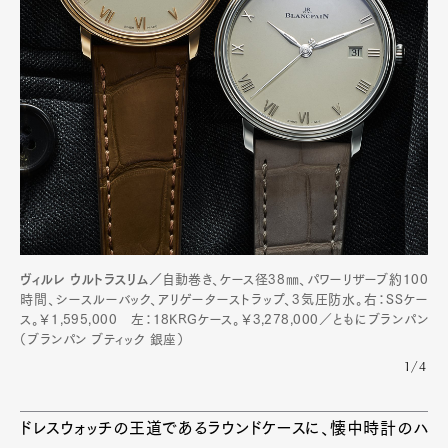
Pen Membership
Magazine
Official Columnist
About
Contact
Pen Meet
Pen international
Pen tw
ヴィルレ ウルトラスリム／
自動巻き、ケース径38㎜、パワーリザーブ約100
時間、シースルーバック、アリゲーターストラップ、3気圧防水。右：SSケー
ス。￥1,595,000 左：18KRGケース。￥3,278,000／ともにブランパン
（ブランパン ブティック 銀座）
1/4
ドレスウォッチの王道であるラウンドケースに、懐中時計のハ