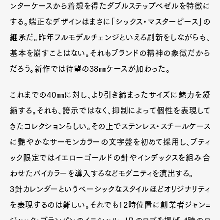
ンターケースから着想を得たダブルステップベゼルを特徴に
する。端正なデザインはまさに「シックス・マスターピース」の
継承だ。昨年フルモデルチェンジといえる刷新をしながらも、
基本を崩すことはない。それもブランドの精神の象徴だから
だろう。新作では待望の38㎜ケースが加わった。
これまでの40㎜に対し、より引き締まったサイズに魅力を凝
縮する。それも、誇示ではなく、抑制によって個性を表現して
きたコレクションらしい。その上でステンレス・スチールケース
に艶やかなサーモンカラーの文字盤を初めて採用し、ブティ
ック限定ではイエローゴールドの針やインデックスを組み合
わせたバイカラーを導入するなどモダニティを演出する。
3針カレンダーというベーシックなスタイルほどオリジナリティ
を表現するのは難しい。それでも12時位置に創業者ジャン=