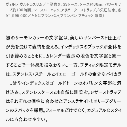
ヴィルレ ウルトラスリム／
自動巻き、SSケース、ケース径38㎜、パワーリザ
ーブ約100時間、シースルーバック、アリゲーターストラップ、3気圧防水。各
￥1,595,000／ともにブランパン（ブランパン ブティック 銀座）
初のサーモンカラーの文字盤は、美しいサンバースト仕上げ
が光を受けて表情を変える。インデックスのブラックが全体を
引き締めるとともに、カレンダー表示の地色を文字盤と統一
することで一体感を損なわない。一方、ブティック限定モデル
は、ステンレス・スチールとイエローゴールドの希少なバイカラ
ー。針やインデックスはゴールドトーンのオパリン文字盤に溶
け込み、ステンレスケースとも自然に馴染む。レザーストラップ
はそれぞれの個性に合わせたアンスラサイトとオリーブグリー
ンのヌバックを採用。フォーマルだけでなく、カジュアルなスタイ
ルにも合わせやすい。