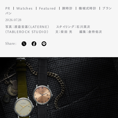
PR
Watches
Featured
腕時計
機械式時計
ブラン
パン
2026.07.28
写真：渡邉宏基（LATERNE）
スタイリング：石川英次
（TABLEROCK STUDIO）
文：柴田 充
編集：倉持佑次
Share: