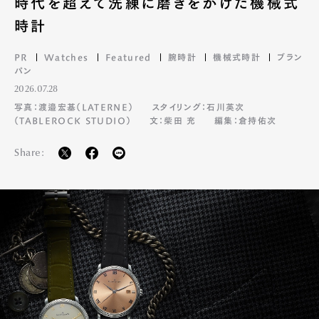
時代を超えて洗練に磨きをかけた機械式
時計
PR
Watches
Featured
腕時計
機械式時計
ブラン
パン
2026.07.28
写真：渡邉宏基（LATERNE）
スタイリング：石川英次
（TABLEROCK STUDIO）
文：柴田 充
編集：倉持佑次
Share: