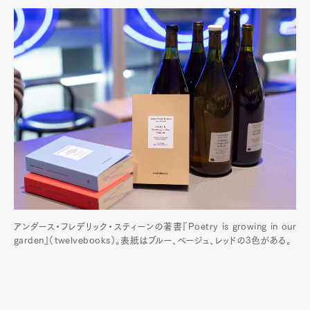
アンダース・フレデリック・スティーンの著書『Poetry is growing in our
garden』（twelvebooks）。表紙はブルー、ベージュ、レッドの3色がある。