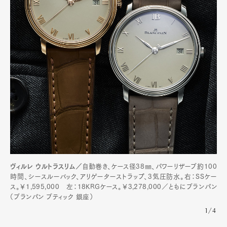
Pen Membership
Magazine
Official Columnist
About
Contact
Pen Meet
Pen international
Pen tw
ヴィルレ ウルトラスリム／
自動巻き、ケース径38㎜、パワーリザーブ約100
時間、シースルーバック、アリゲーターストラップ、3気圧防水。右：SSケー
ス。￥1,595,000 左：18KRGケース。￥3,278,000／ともにブランパン
（ブランパン ブティック 銀座）
1/4