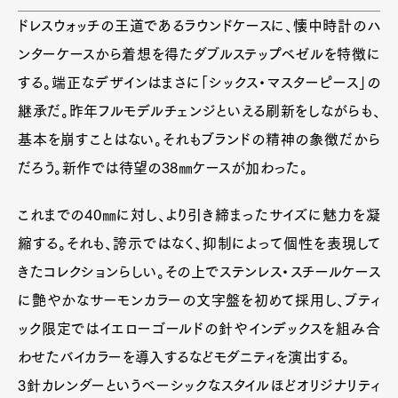
ドレスウォッチの王道であるラウンドケースに、懐中時計のハ
ンターケースから着想を得たダブルステップベゼルを特徴に
する。端正なデザインはまさに「シックス・マスターピース」の
継承だ。昨年フルモデルチェンジといえる刷新をしながらも、
基本を崩すことはない。それもブランドの精神の象徴だから
だろう。新作では待望の38㎜ケースが加わった。
これまでの40㎜に対し、より引き締まったサイズに魅力を凝
縮する。それも、誇示ではなく、抑制によって個性を表現して
きたコレクションらしい。その上でステンレス・スチールケース
に艶やかなサーモンカラーの文字盤を初めて採用し、ブティ
ック限定ではイエローゴールドの針やインデックスを組み合
わせたバイカラーを導入するなどモダニティを演出する。
3針カレンダーというベーシックなスタイルほどオリジナリティ