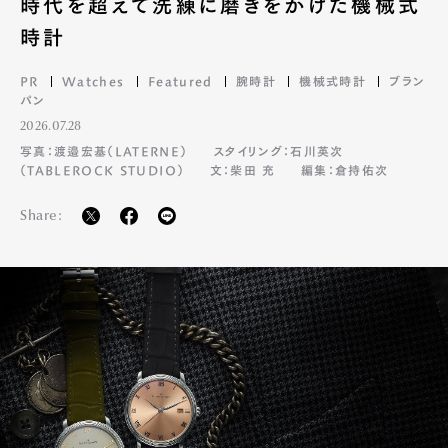
時代を超えて洗練に磨きをかけた機械式
時計
PR
Watches
Featured
腕時計
機械式時計
ブラン
パン
2026.07.28
写真：渡邉宏基（LATERNE）
スタイリング：石川英次
（TABLEROCK STUDIO）
文：柴田 充
編集：倉持佑次
Share: