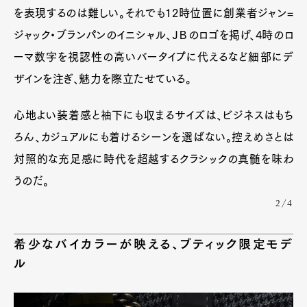
Official Columnist
About
を表現するのは難しい。それでも12時位置に創業者ジャン=
Contact
ジャック・ブランパンのイニシャル、ＪＢのロゴを掲げ、4時のロ
ーマ数字を視認性の高いバータイプに代えるなど細部にデ
ザインを注ぎ、魅力を際立たせている。
Pen Meet
Pen international
Pen tw
心地よい装着感と袖下にも収まるサイズは、ビジネスはもち
ろん、カジュアルにも着けるシーンを選ばない。控えめさとは
対照的な充足感に時代を超越するクラシックの真髄を味わ
うのだ。
2/4
希少なバイカラーが映える、ブティック限定モデ
ル