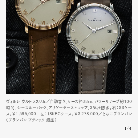
ヴィルレ ウルトラスリム／
自動巻き、ケース径38㎜、パワーリザーブ約100
時間、シースルーバック、アリゲーターストラップ、3気圧防水。右：SSケー
ス。￥1,595,000 左：18KRGケース。￥3,278,000／ともにブランパン
（ブランパン ブティック 銀座）
1/4