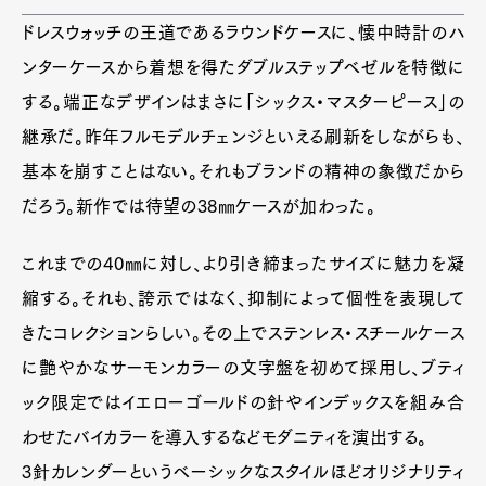
ドレスウォッチの王道であるラウンドケースに、懐中時計のハ
ンターケースから着想を得たダブルステップベゼルを特徴に
する。端正なデザインはまさに「シックス・マスターピース」の
継承だ。昨年フルモデルチェンジといえる刷新をしながらも、
基本を崩すことはない。それもブランドの精神の象徴だから
だろう。新作では待望の38㎜ケースが加わった。
これまでの40㎜に対し、より引き締まったサイズに魅力を凝
Art&Design
Watch
Fashion
縮する。それも、誇示ではなく、抑制によって個性を表現して
Gourmet
Cars
きたコレクションらしい。その上でステンレス・スチールケース
Product
Culture
Lifestyle
に艶やかなサーモンカラーの文字盤を初めて採用し、ブティ
ック限定ではイエローゴールドの針やインデックスを組み合
わせたバイカラーを導入するなどモダニティを演出する。
Pen Membership
Magazine
3針カレンダーというベーシックなスタイルほどオリジナリティ