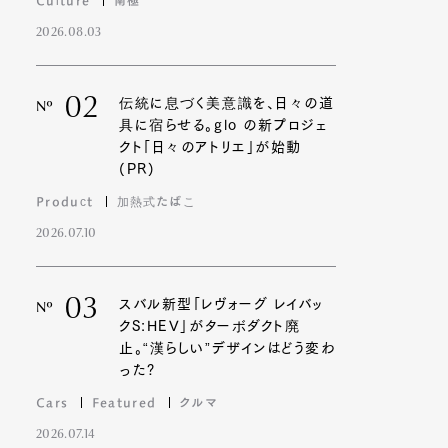
2026.08.03
02
伝統に息づく美意識を、日々の道
Nº
具に宿らせる。glo の新プロジェ
クト「日々のアトリエ」が始動
(PR)
Product
加熱式たばこ
2026.07.10
03
スバル新型「レヴォーグ レイバッ
Nº
クS:HEV」がターボダクト廃
止。“漢らしい”デザインはどう変わ
った?
Cars
Featured
クルマ
2026.07.14