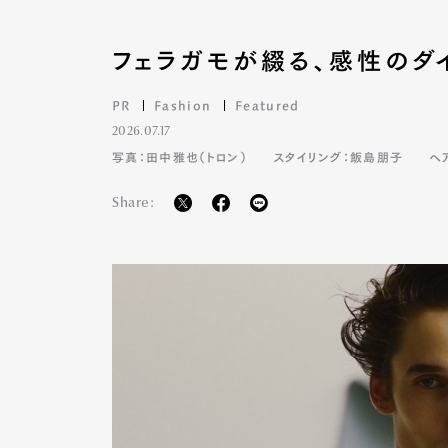
フェラガモが綴る、感性のダ
PR
Fashion
Featured
2026.07.17
写真：田中雅也（トロン）
スタイリング：飯島朋子
ヘ
Share:
G