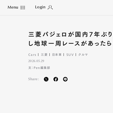
Login
Menu
Close
三菱パジェロが国内7年ぶり
し地球一周レースがあったら
Cars
三菱
日本車
SUV
クルマ
2026.05.29
文：Pen編集部
Share: