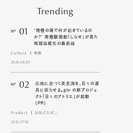
Trending
01
“南極の海で何が起きているの
Nº
か?” 南極観測船「しらせ」が見た
地球温暖化の最前線
Culture
南極
2026.08.03
02
伝統に息づく美意識を、日々の道
Nº
具に宿らせる。glo の新プロジェ
クト「日々のアトリエ」が始動
(PR)
Product
加熱式たばこ
2026.07.10