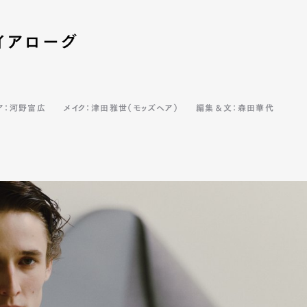
イアローグ
ア：河野富広
メイク：津田雅世（モッズヘア）
編集＆文：森田華代
Art&Design
Watch
Fashion
ourmet
Cars
Product
Culture
Lifestyle