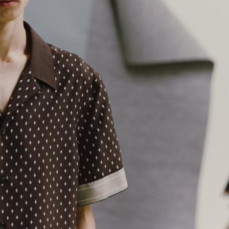
mbership
Magazine
Official Columnist
About
et
Pen international
Pen tw