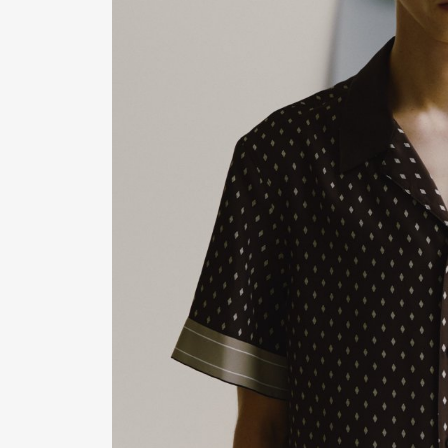
Pen Me
Pen Me