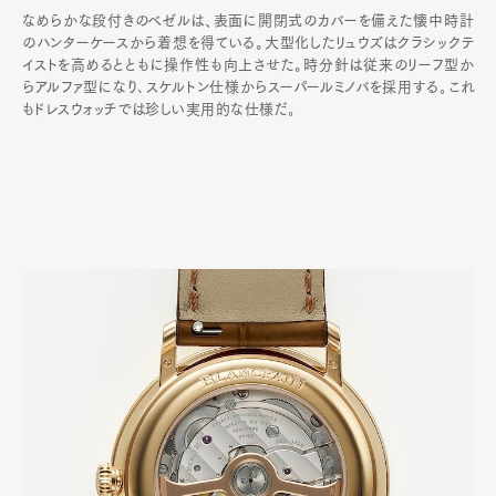
なめらかな段付きのベゼルは、表面に開閉式のカバーを備えた懐中時計
のハンターケースから着想を得ている。大型化したリュウズはクラシックテ
イストを高めるとともに操作性も向上させた。時分針は従来のリーフ型か
らアルファ型になり､スケルトン仕様からスーパールミノバを採用する｡これ
もドレスウォッチでは珍しい実用的な仕様だ｡