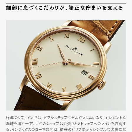
細部に息づくこだわりが、端正な佇まいを支える
昨年のリファインでは、ダブルステップベゼルがスリムになり、エレガントな
洗練を増す一方、ラグのシェイプは力強さとストラップへのラインを強調す
る。インデックスのローマ数字は、従来のセリフ体からシンプルな書体にな