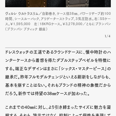
ヴィルレ ウルトラスリム／
自動巻き、ケース径38㎜、パワーリザーブ約100
時間、シースルーバック、アリゲーターストラップ、3気圧防水。右：SSケー
ス。￥1,595,000 左：18KRGケース。￥3,278,000／ともにブランパン
（ブランパン ブティック 銀座）
1/4
ドレスウォッチの王道であるラウンドケースに、懐中時計のハ
ンターケースから着想を得たダブルステップベゼルを特徴に
する。端正なデザインはまさに「シックス・マスターピース」の
継承だ。昨年フルモデルチェンジといえる刷新をしながらも、
基本を崩すことはない。それもブランドの精神の象徴だから
だろう。新作では待望の38㎜ケースが加わった。
これまでの40㎜に対し、より引き締まったサイズに魅力を凝
縮する。それも、誇示ではなく、抑制によって個性を表現して