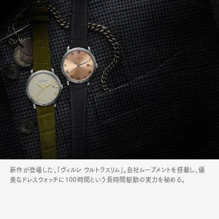
Art&Design
Watch
Fashion
Gourmet
Cars
Product
Culture
Lifestyle
新作が登場した、「ヴィルレ ウルトラスリム」。自社ムーブメントを搭載し、優
美なドレスウォッチに100時間という長時間駆動の実力を秘める。
Pen Membership
Magazine