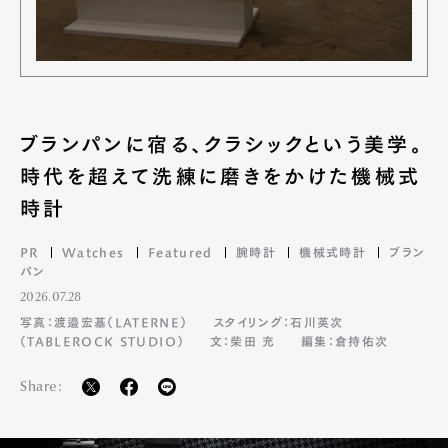
ブランパンに宿る、クラシックという美学。
時代を超えて洗練に磨きをかけた機械式
時計
PR
Watches
Featured
腕時計
機械式時計
ブラン
パン
2026.07.28
写真：渡邉宏基（LATERNE）
スタイリング：石川英次
（TABLEROCK STUDIO）
文：柴田 充
編集：倉持佑次
Share: