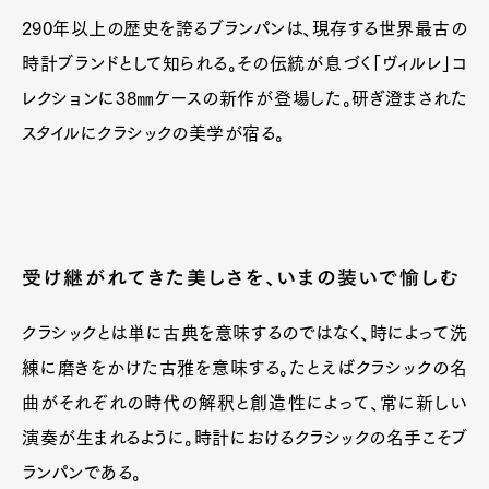
Official Columnist
About
290年以上の歴史を誇るブランパンは、現存する世界最古の
Contact
時計ブランドとして知られる。その伝統が息づく「ヴィルレ」コ
レクションに38㎜ケースの新作が登場した。研ぎ澄まされた
スタイルにクラシックの美学が宿る。
Pen Meet
Pen international
Pen tw
受け継がれてきた美しさを、いまの装いで愉しむ
クラシックとは単に古典を意味するのではなく、時によって洗
練に磨きをかけた古雅を意味する。たとえばクラシックの名
曲がそれぞれの時代の解釈と創造性によって、常に新しい
演奏が生まれるように。時計におけるクラシックの名手こそブ
ランパンである。