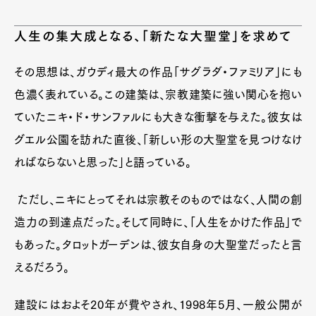
Official Columnist
About
Contact
人生の集大成となる、「新たな大聖堂」を求めて
その思想は、ガウディ最大の作品「サグラダ・ファミリア」にも
色濃く表れている。この建築は、宗教建築に強い関心を抱い
Pen Meet
ていたニキ・ド・サンファルにも大きな衝撃を与えた。彼女は
Pen international
Pen tw
グエル公園を訪れた直後、「新しい形の大聖堂を見つけなけ
ればならないと思った」と語っている。
ただし、ニキにとってそれは宗教そのものではなく、人間の創
造力の到達点だった。そして同時に、「人生をかけた作品」で
もあった。タロットガーデンは、彼女自身の大聖堂だったと言
えるだろう。
建設にはおよそ20年が費やされ、1998年5月、一般公開が