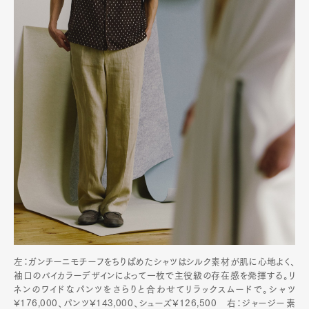
左：ガンチーニモチーフをちりばめたシャツはシルク素材が肌に心地よく、
袖口のバイカラーデザインによって一枚で主役級の存在感を発揮する。リ
ネンのワイドなパンツをさらりと合わせてリラックスムードで。シャツ
¥176,000、パンツ¥143,000、シューズ¥126,500 右：ジャージー素