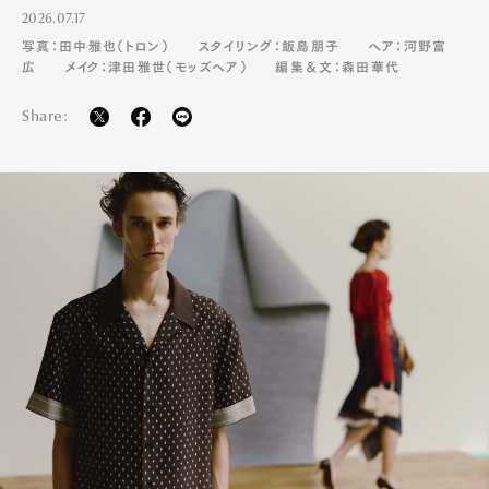
2026.07.17
写真：田中雅也（トロン）
スタイリング：飯島朋子
ヘア：河野富
広
メイク：津田雅世（モッズヘア）
編集＆文：森田華代
Share: