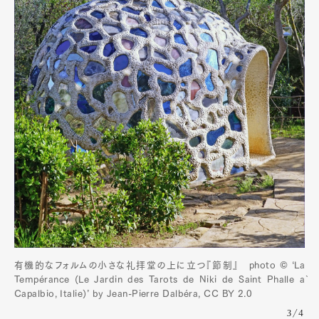
Art&Design
Watch
Fashion
Gourmet
Cars
Product
Culture
Lifestyle
有機的なフォルムの小さな礼拝堂の上に立つ『節制』 photo ©️ ‘La
Tempérance (Le Jardin des Tarots de Niki de Saint Phalle à
Capalbio, Italie)’ by Jean-Pierre Dalbéra, CC BY 2.0
3/4
Pen Membership
Magazine