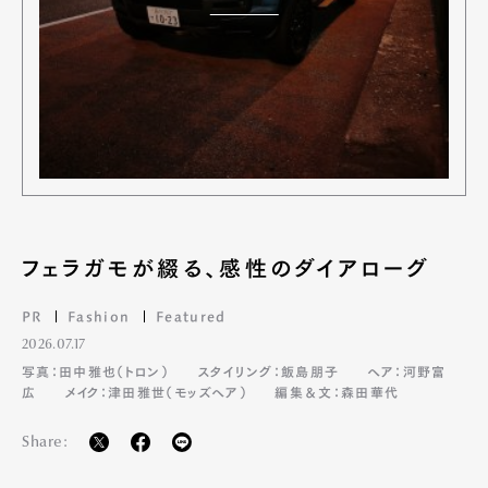
フェラガモが綴る、感性のダイアローグ
PR
Fashion
Featured
2026.07.17
写真：田中雅也（トロン）
スタイリング：飯島朋子
ヘア：河野富
広
メイク：津田雅世（モッズヘア）
編集＆文：森田華代
Share: