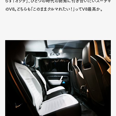
らす「オクタ」、ひとつの時代の終焉に付き合いたいスーチャ
のV8。どちらも「このままクルマれたい！」ってV8最高か。
Art&Design
Watch
Fashion
Gourmet
Cars
Product
Culture
Lifestyle
Pen Membership
Magazine
Official Columnist
About