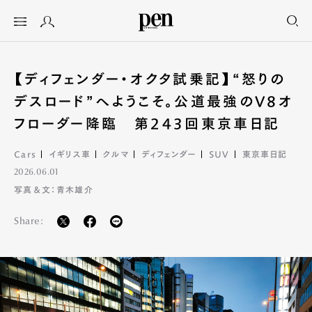
【ディフェンダー・オクタ試乗記】“怒りの
デスロード”へようこそ。公道最強のV8オ
フローダー降臨 第243回東京車日記
Cars
イギリス車
クルマ
ディフェンダー
SUV
東京車日記
2026.06.01
写真＆文：青木雄介
Share: