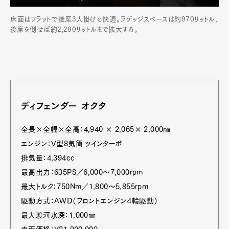
Contact
床面はフラットで後席3人掛けも快適。ラゲッジスペースは約970リットル、
後席を倒せば約2,280リットルまで拡大する。
Pen Meet
Pen international
Pen tw
ディフェンダー オクタ
全長×全幅×全高：4,940 × 2,065× 2,000㎜
エンジン：V型8気筒 ツインターボ
排気量：4,394cc
最高出力：635PS／6,000〜7,000rpm
最大トルク：750Nm／1,800〜5,855rpm
駆動方式：AWD（フロントエンジン４輪駆動）
最大渡河水深：1,000㎜