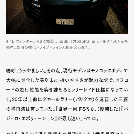
4.4L ツインターボV8に換装し、最高出力635PS、最大トルク750Nmを
発生。専用の強化ドライブトレインと組み合わせた。
嗚呼、うらやましい。その点、現行モデルはモノコックボディで
大幅に進化した乗り味と、扱いやすさが魅力な訳で、オフロ
ードの走行性能を突き詰めるとラリーレイド仕様になってい
く。20年以上前にダカールラリー（パリダカ）を連覇した三菱
の増岡浩は言っていた。「世界一周するなら、（優勝した）『パ
ジェロ・エボリューション』が最も速い」ってね。