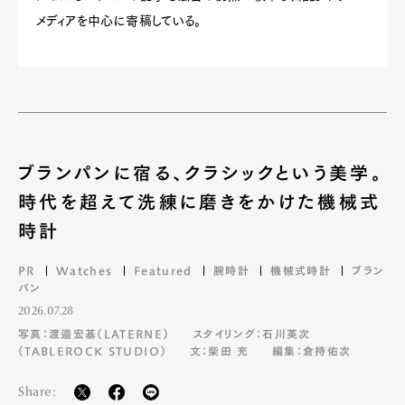
メディアを中心に寄稿している。
ブランパンに宿る、クラシックという美学。
時代を超えて洗練に磨きをかけた機械式
時計
PR
Watches
Featured
腕時計
機械式時計
ブラン
パン
2026.07.28
写真：渡邉宏基（LATERNE）
スタイリング：石川英次
（TABLEROCK STUDIO）
文：柴田 充
編集：倉持佑次
Share: