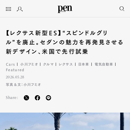
【レクサス新型ES】“スピンドルグリ
ル”を廃止。セダンの魅力を再発見させる
新デザイン、米国で先行試乗
Cars
小川フミオ
クルマ
レクサス
日本車
電気自動車
Featured
2026.05.28
写真＆文：小川フミオ
Share: