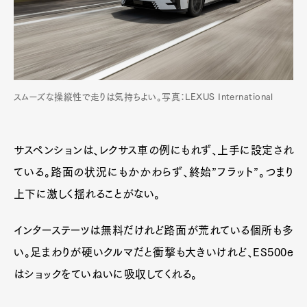
スムーズな操縦性で走りは気持ちよい。写真：LEXUS International
サスペンションは、レクサス車の例にもれず、上手に設定され
ている。路面の状況にもかかわらず、終始”フラット”。つまり
上下に激しく揺れることがない。
Art&Design
Watch
Fashion
Gourmet
Cars
インターステーツは無料だけれど路面が荒れている個所も多
Product
Culture
Lifestyle
い。足まわりが硬いクルマだと衝撃も大きいけれど、ES500e
はショックをていねいに吸収してくれる。
Pen Membership
Magazine