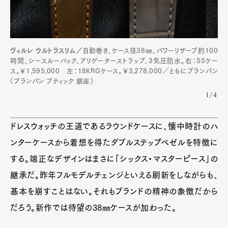
ヴィルレ ウルトラスリム／
自動巻き、ケース径38㎜、パワーリザーブ約100
時間、シースルーバック、アリゲーターストラップ、3気圧防水。右：SSケー
ス。￥1,595,000 左：18KRGケース。￥3,278,000／ともにブランパン
（ブランパン ブティック 銀座）
1/4
ドレスウォッチの王道であるラウンドケースに、懐中時計のハ
ンターケースから着想を得たダブルステップベゼルを特徴に
する。端正なデザインはまさに「シックス・マスターピース」の
継承だ。昨年フルモデルチェンジといえる刷新をしながらも、
基本を崩すことはない。それもブランドの精神の象徴だから
だろう。新作では待望の38㎜ケースが加わった。