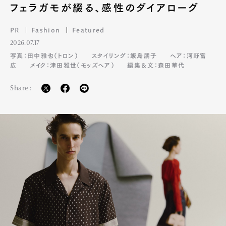
フェラガモが綴る、感性のダイアローグ
PR
Fashion
Featured
2026.07.17
写真：田中雅也（トロン）
スタイリング：飯島朋子
ヘア：河野富
広
メイク：津田雅世（モッズヘア）
編集＆文：森田華代
Share:
Art&Design
Watch
Fashion
Gourmet
Cars
Product
Culture
Lifestyle