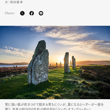
文：西田嘉孝
Share:
常に強い風が吹きつけて樹木も育ちにくいが、夏になるとヘザーが一面を
覆う。写真は約5000年前の環状列石「リング・オブ・ブロッガー」。