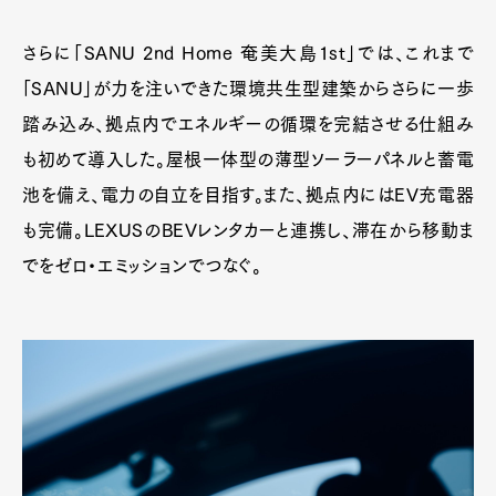
さらに「SANU 2nd Home 奄美大島1st」では、これまで
「SANU」が力を注いできた環境共生型建築からさらに一歩
踏み込み、拠点内でエネルギーの循環を完結させる仕組み
も初めて導入した。屋根一体型の薄型ソーラーパネルと蓄電
池を備え、電力の自立を目指す。また、拠点内にはEV充電器
も完備。LEXUSのBEVレンタカーと連携し、滞在から移動ま
でをゼロ・エミッションでつなぐ。
Art&Design
Watch
Fashion
Gourmet
Cars
Product
Culture
Lifestyle
Pen Membership
Magazine