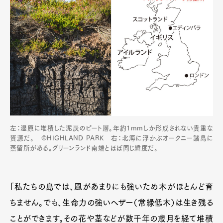
左：湿原に堆積した泥炭のピート層。年約1mmしか形成されない貴重な
資源だ。 ©HIGHLAND PARK 右：北海に浮かぶオークニー諸島に
蒸留所がある。グリーンランド南端とほぼ同じ緯度だ。
「私たちの島では、風があまりにも強いため木がほとんど育
ちません。でも、生命力の強いヘザー（常緑低木）は生き残る
ことができます。その花や茎などが数千年の歳月を経て堆積