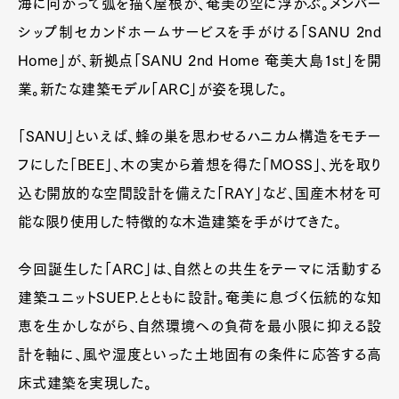
海に向かって弧を描く屋根が、奄美の空に浮かぶ。メンバー
シップ制セカンドホームサービスを手がける「SANU 2nd
Home」が、新拠点「SANU 2nd Home 奄美大島1st」を開
業。新たな建築モデル「ARC」が姿を現した。
「SANU」といえば、蜂の巣を思わせるハニカム構造をモチー
フにした「BEE」、木の実から着想を得た「MOSS」、光を取り
込む開放的な空間設計を備えた「RAY」など、国産木材を可
能な限り使用した特徴的な木造建築を手がけてきた。
今回誕生した「ARC」は、自然との共生をテーマに活動する
建築ユニットSUEP.とともに設計。奄美に息づく伝統的な知
恵を生かしながら、自然環境への負荷を最小限に抑える設
計を軸に、風や湿度といった土地固有の条件に応答する高
床式建築を実現した。