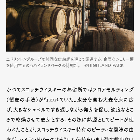
エドリントングループの強固な供給網を通じて調達する、良質なシェリー樽
を使用するのもハイランドパークの特徴だ。 ©HIGHLAND PARK
かつてスコッチウイスキーの蒸留所ではフロアモルティング
（製麦の手法）が行われていた。水分を含む大麦を床に広
げ、大きなシャベルですき返しながら発芽を促し、適度なとこ
ろで乾燥させて麦芽とする。その際に熱源としてピートが使
われたことが、スコッチウイスキー特有のピーティな風味の由
来だ。ハイランドパークはそうした伝統をいまも残す数少ない