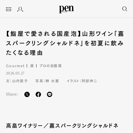
【鮨屋で愛される国産泡】山形ワイン「嘉
スパークリングシャルドネ」を初夏に飲み
たくなる理由
Gourmet
酒
プロの自腹酒
2026.05.27
文：山内聖子
写真：榊 水麗
イラスト：阿部伸二
Share:
高畠ワイナリー／嘉スパークリングシャルドネ