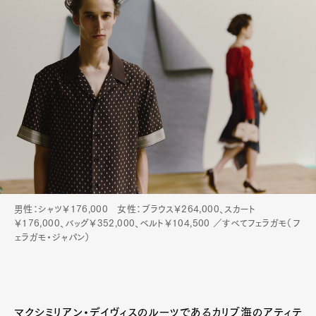
Art&Design
Watch
Fashion
Gourmet
Cars
Product
Culture
Lifestyle
男性：シャツ￥176,000 女性：ブラウス￥264,000、スカート
￥176,000、バッグ￥352,000、ベルト￥104,500 ／すべてフェラガモ（フ
ェラガモ・ジャパン）
Pen Membership
Magazine
Official Columnist
About
Contact
マクシミリアン・デイヴィスのルーツであるカリブ海のアティテ