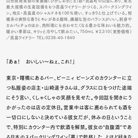
山形県南東部の東置賜（ひがしおきたま）郡・高畠町の山里にあり、東北
最大規模の生産設備をもつ高畠ワイナリーがつくる、スパークリングワイ
ン。地元・高畠産のシャルドネを100％使い、すっきりと仕上げている。柑
橘系の爽快な香りとキレがある酸味、繊細な泡のバランスがいい。刺身や
カルパッチョのほか、肉料理にも合わせたくなる豊かな味わいも魅力的。
暖かい季節は、キリッと冷やして飲みたい。750mL ￥2,310（実勢価格）
／高畠ワイナリー TEL:0238-40-1840
「あぁ！ おいしい〜ねぇ、これ！」
東京・曙橋にあるバー、ビーニィ ビーンズのカウンターに立
つ私服姿の店主・山崎道子さんは、グラスに口をつけた途端
にそう言い、くしゃくしゃの笑顔を見せた。今回話を聞きにう
かがったのは店の定休日。営業中は客に薦められても酒を
一切口にしないと決めている彼女だが、休みの日ということ
で、特別にカウンター内で飲酒を解禁。彼女の“自腹酒”であ
る日本のスパークリングワイン「嘉」で乾杯した。よほど好きな