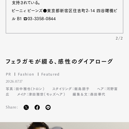
支持されている。
ビーニィ ビーンズ●東京都新宿区住吉町2-14 四谷曙橋ビ
ル B1 ☎03-3358-0844
2/2
フェラガモが綴る、感性のダイアローグ
PR
Fashion
Featured
2026.07.17
写真：田中雅也（トロン）
スタイリング：飯島朋子
ヘア：河野富
広
メイク：津田雅世（モッズヘア）
編集＆文：森田華代
Share: