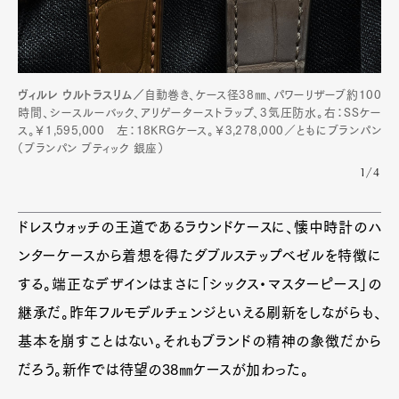
ヴィルレ ウルトラスリム／
自動巻き、ケース径38㎜、パワーリザーブ約100
時間、シースルーバック、アリゲーターストラップ、3気圧防水。右：SSケー
ス。￥1,595,000 左：18KRGケース。￥3,278,000／ともにブランパン
（ブランパン ブティック 銀座）
1/4
ドレスウォッチの王道であるラウンドケースに、懐中時計のハ
ンターケースから着想を得たダブルステップベゼルを特徴に
する。端正なデザインはまさに「シックス・マスターピース」の
継承だ。昨年フルモデルチェンジといえる刷新をしながらも、
基本を崩すことはない。それもブランドの精神の象徴だから
だろう。新作では待望の38㎜ケースが加わった。
Art&Design
Watch
Fashion