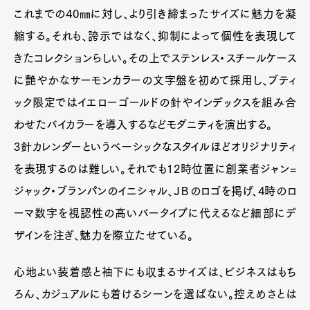
Gourmet
Cars
これまでの40㎜に対し、より引き締まったサイズに魅力を凝
Product
Culture
Lifestyle
縮する。それも、誇示ではなく、抑制によって個性を表現して
きたコレクションらしい。その上でステンレス・スチールケース
に艶やかなサーモンカラーの文字盤を初めて採用し、ブティ
ック限定ではイエローゴールドの針やインデックスを組み合
Pen Membership
Magazine
Official Columnist
About
わせたバイカラーを導入するなどモダニティを演出する。
Contact
3針カレンダーというベーシックなスタイルほどオリジナリティ
を表現するのは難しい。それでも12時位置に創業者ジャン=
ジャック・ブランパンのイニシャル、ＪＢのロゴを掲げ、4時のロ
Pen Meet
ーマ数字を視認性の高いバータイプに代えるなど細部にデ
Pen international
Pen tw
ザインを注ぎ、魅力を際立たせている。
心地よい装着感と袖下にも収まるサイズは、ビジネスはもち
ろん、カジュアルにも着けるシーンを選ばない。控えめさとは