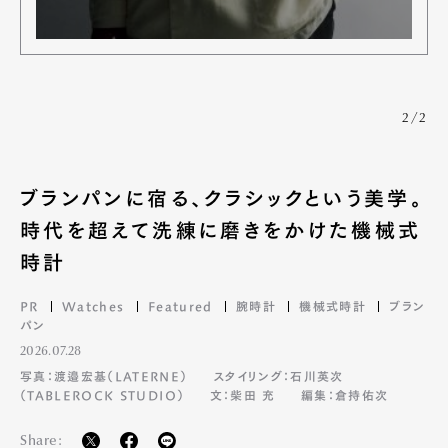
2/2
ブランパンに宿る、クラシックという美学。
時代を超えて洗練に磨きをかけた機械式
時計
PR
Watches
Featured
腕時計
機械式時計
ブラン
パン
2026.07.28
写真：渡邉宏基（LATERNE）
スタイリング：石川英次
（TABLEROCK STUDIO）
文：柴田 充
編集：倉持佑次
Share: