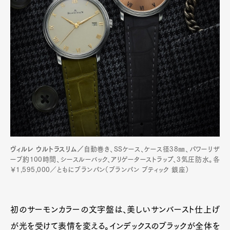
ヴィルレ ウルトラスリム／
自動巻き、SSケース、ケース径38㎜、パワーリザ
ーブ約100時間、シースルーバック、アリゲーターストラップ、3気圧防水。各
￥1,595,000／ともにブランパン（ブランパン ブティック 銀座）
初のサーモンカラーの文字盤は、美しいサンバースト仕上げ
が光を受けて表情を変える。インデックスのブラックが全体を