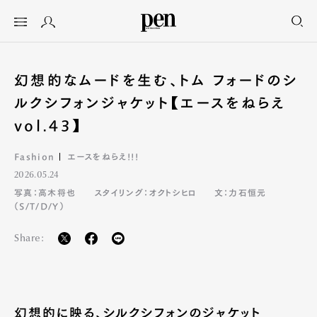
幻想的なムードを生む、トム フォードのシ
ルクシフォンジャケット【エースをねらえ
vol.43】
Fashion
エースをねらえ!!!
2026.05.24
写真：高木将也
スタイリング：オクトシヒロ
文：力石恒元
（S/T/D/Y）
Share:
幻想的に映る、シルクシフォンのジャケット