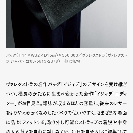
バッグ（H14×W32×D15㎝）￥550,000／ヴァレクストラ（ヴァレクスト
ラ ジャパン ☎03-5615-2379） 他は私物
ヴァレクストラの名作バッグ「イジィデ」のデザインを受け継ぎ
つつ、横長のかたちに生まれ変わった新作「イジィデ エディ
ター」がお目見え。雑誌が収まるほどの容量と、従来のレザー
をよりやわらかくなめしたつくりで使いやすく、さまざまな場面
に品よくフィットする。取り外し可能なストラップの着脱や中身
の入れ替えを自由に試しながら、毎日を自分らしく“編集”して