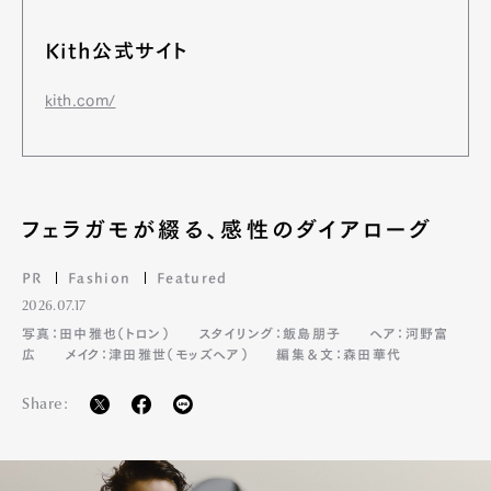
Art&Design
Watch
Fashion
Gourmet
Cars
Kith公式サイト
Product
Culture
Lifestyle
kith.com/
Pen Membership
Magazine
Official Columnist
About
フェラガモが綴る、感性のダイアローグ
Contact
PR
Fashion
Featured
2026.07.17
写真：田中雅也（トロン）
スタイリング：飯島朋子
ヘア：河野富
Pen Meet
広
メイク：津田雅世（モッズヘア）
編集＆文：森田華代
Pen international
Pen tw
Share: