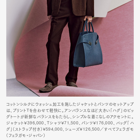
コットンシルクにウォッシュ加工を施したジャケットとパンツのセットアップ
は、プリントTを合わせて軽快に。アンバランスなほど大きい「ハグ」のビッ
グトートが新鮮なバランスをもたらし、シンプルな着こなしのアクセントに。
ジャケット¥396,000、Tシャツ¥71,500、パンツ¥176,000、バッグ「ハ
グ」（ストラップ付き）¥594,000、シューズ¥126,500／すべてフェラガモ
（フェラガモ・ジャパン）