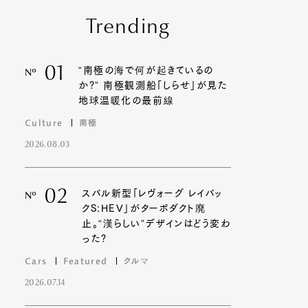
Trending
01
“南極の海で何が起きているの
Nº
か?” 南極観測船「しらせ」が見た
地球温暖化の最前線
Culture
南極
2026.08.03
02
スバル新型「レヴォーグ レイバッ
Nº
クS:HEV」がターボダクト廃
止。“漢らしい”デザインはどう変わ
った?
Cars
Featured
クルマ
2026.07.14