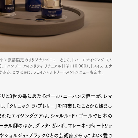
ルトン京都限定のオリジナルメニューとして、「ハーモナイジング スト
「バンブー バイタリティ リチュアル」（￥110,000）、「スイス エナ
などがある。このほかに、フェイシャルトリートメントメニューも充実。
ードリヒ3世の孫にあたるポール・ニーハンス博士が、レマ
Art&Design
Watch
Fashion
、「クリニック ラ•プレリー」を開業したことから始まっ
れたエイジングケアは、シャルル・ド・ゴールや日本の
ourmet
Cars
Product
Culture
ャーチル卿のほか、グレタ・ガルボ、マレーネ・ディートリッ
Lifestyle
ソやジョルジュ・ブラックなどの芸術家からもこよなく愛さ