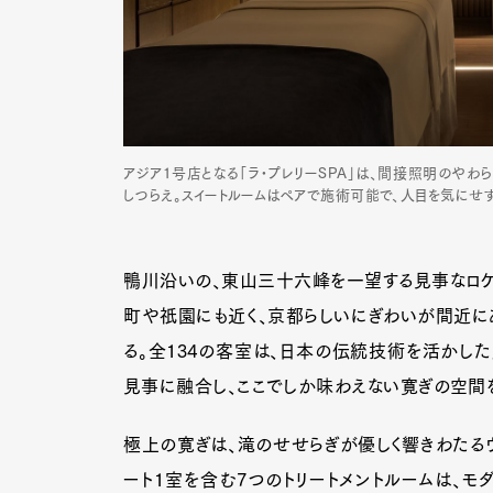
アジア1号店となる「ラ•プレリーSPA」は、間接照明のやわ
しつらえ。スイートルームはペアで施術可能で、人目を気にせ
鴨川沿いの、東山三十六峰を一望する見事なロケー
町や祇園にも近く、京都らしいにぎわいが間近に
る。全134の客室は、日本の伝統技術を活かし
見事に融合し、ここでしか味わえない寛ぎの空間を
極上の寛ぎは、滝のせせらぎが優しく響きわたるウ
ート1室を含む7つのトリートメントルームは、モ