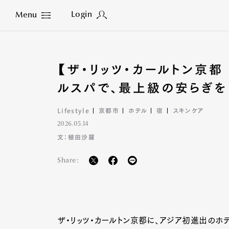
Login
Menu
Close
【ザ・リッツ・カールトン京都
ルスパで、最上級の安らぎを
Lifestyle
京都市
ホテル
宿
スキンケア
2026.05.14
文：植田沙羅
Share:
ザ・リッツ・カールトン京都に、アジア初進出のホテ