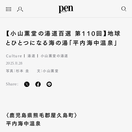
【小山薫堂の湯道百選 第110回】地球
とひとつになる海の湯「平内海中温泉」
Culture
湯道
小山薫堂の湯道
2025.11.28
写真：杉本 圭
文：小山薫堂
Share:
〈鹿児島県熊毛郡屋久島町〉
平内海中温泉