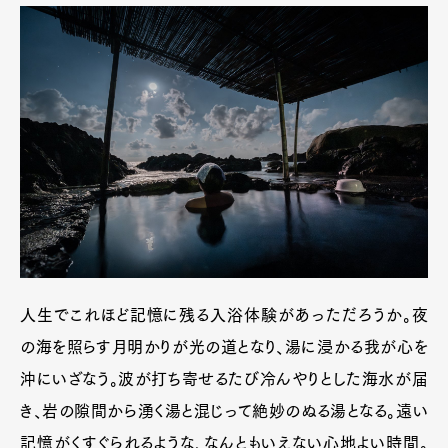
人生でこれほど記憶に残る入浴体験があっただろうか。夜
の海を照らす月明かりが光の道となり、湯に浸かる我が心を
沖にいざなう。波が打ち寄せるたび冷んやりとした海水が届
き、岩の隙間から湧く湯と混じって絶妙のぬる湯となる。遠い
記憶がくすぐられるような、なんともいえない心地よい時間。