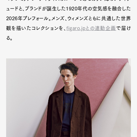
Art&Design
Watch
Fashion
ュードと、ブランドが誕生した1920年代の空気感を融合した
Gourmet
Cars
2026年プレフォール。メンズ、ウィメンズともに共通した世界
Product
Culture
Lifestyle
観を描いたコレクションを、
figaro.jpとの連動企画
で届け
る。
Pen Membership
Magazine
Official Columnist
About
Contact
Pen Meet
Pen international
Pen tw