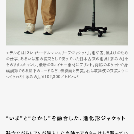
モデル名は「３レイヤードルマンスリーブジャケット」。雨や雪、風よけのため
の仕事、あるいは旅の装束として使っていた日本古来の雨具「茅みの」を
そのままスキャンし、最新の3レイヤー素材にプリント。両脇のポケットや身
幅調節できる脇下のコードなど、機能面も充実。右は歌舞伎の衣装ように
つくられた「茅みの」。¥102,300／ヒピハパ
“いま”と“むかし”を融合した、進化形ジャケット
残念ながらリアムが購入した当時のアウターはもう残ってい