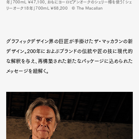
年」700mL ¥47,100、おもにヨーロピアンオークのシェリー樽を使う「シェ
リーオーク18年」700mL ¥68,200 © The Macallan
グラフィックデザイン界の巨匠が手掛けたザ・マッカランの新
デザイン。200年におよぶブランドの伝統や匠の技に現代的
な解釈を与え、再構築された新たなパッケージに込められた
メッセージを紐解く。