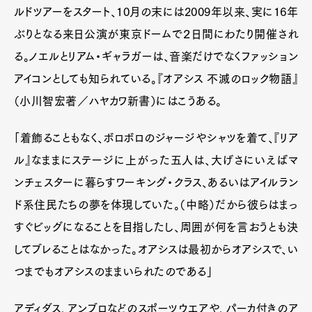
ルドツアーをスタート、10月の末には2009年以来、実に16年
ぶりとなる来日公演が東京ドームで２日間にわたり開催され
る。ノエルとリアム・ギャラガーは、音楽だけでなくファッション
アイコンとしても知られている。『オアシス 不滅のロック物語』
（小川智宏著／ハヤカワ新書）にはこうある。
「着飾ることもなく、ボロボロのジャージやシャツを着て、『リア
ル』なままにステージに上がった五人は、大げさにいえばマ
ンチェスターに暮らすワーキング・クラス、あるいはアイルラン
ド系住民たちの夢を体現していた。（中略）だから彼らはまっ
すぐビッグになることを目指したし、周囲が何を言おうとも決
してブレることはなかった。オアシスは最初からオアシスで、い
つまでもオアシスのままいられたのである」
アディダス、アンブロなどのスポーツウエアや、パーカ付きのア