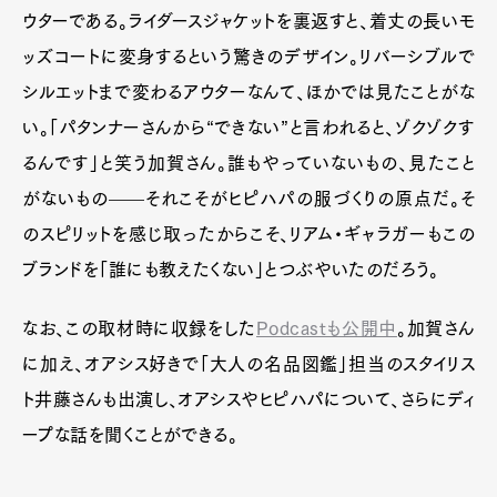
ウターである。ライダースジャケットを裏返すと、着丈の長いモ
ッズコートに変身するという驚きのデザイン。リバーシブルで
シルエットまで変わるアウターなんて、ほかでは見たことがな
い。「パタンナーさんから“できない”と言われると、ゾクゾクす
るんです」と笑う加賀さん。誰もやっていないもの、見たこと
がないもの——それこそがヒピハパの服づくりの原点だ。そ
のスピリットを感じ取ったからこそ、リアム・ギャラガーもこの
ブランドを「誰にも教えたくない」とつぶやいたのだろう。
なお、この取材時に収録をした
Podcastも公開中
。加賀さん
に加え、オアシス好きで「大人の名品図鑑」担当のスタイリス
ト井藤さんも出演し、オアシスやヒピハパについて、さらにディ
ープな話を聞くことができる。