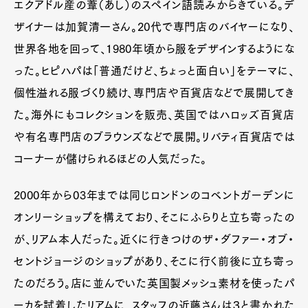
エクアドル産の葦（あし）のスペイン語読みからきている。デ
ザイナーは加賀清一さん。20代で専門店のバイヤーになり、
世界各地を回って、1980年頃から服をデザインするようにな
った。ヒピハパは「普通だけど、ちょっと面白い」をテーマに、
個性溢れる服づくり続け、専門店や百貨店などで展開してき
た。海外にもコレクションを販売、英国ではハロッズ百貨店
や有名専門店のブラウンズなどで展開。リバティ百貨店では
コーナーが儲けられるほどの人気だった。
2000年から03年までは同じロンドンのコベントガーデンに
オンリーショップを構えており、そこにふらりと立ち寄ったの
が、リアム本人だった。近くに行きつけのザ・ダファー・オブ・
セントジョージのショップがあり、そこに行く前後に立ち寄っ
たのだろう。店に並んでいた英国製メッシュ素材を使ったパ
ーカを試着したリアムに、スタッフの近藤さんは３と書かれた