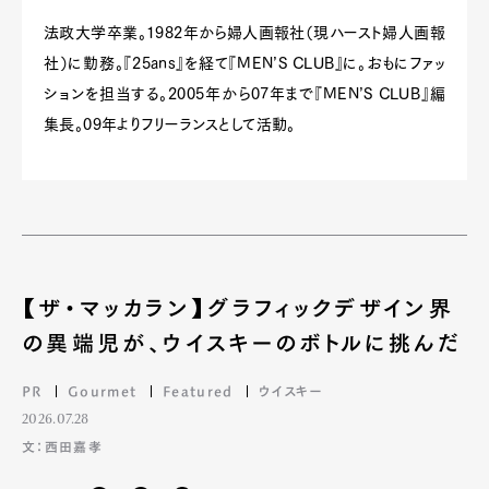
法政大学卒業。1982年から婦人画報社（現ハースト婦人画報
社）に勤務。『25ans』を経て『MEN’S CLUB』に。おもにファッ
ションを担当する。2005年から07年まで『MEN’S CLUB』編
集長。09年よりフリーランスとして活動。
【ザ・マッカラン】グラフィックデザイン界
Art&Design
Watch
Fashion
Gourmet
Cars
の異端児が、ウイスキーのボトルに挑んだ
Product
Culture
Lifestyle
PR
Gourmet
Featured
ウイスキー
2026.07.28
文：西田嘉孝
Pen Membership
Magazine