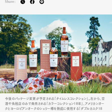
Share:
Official Columnist
About
Contact
Pen Meet
Pen international
Pen tw
今後のパッケージ変更が予定される「タイムレスコレクション」。左から、空
港や免税店のみで発売される「カラーコレクション18年」、アメリカンオー
クとヨーロピアンオークのシェリー樽を熟成に使用する「ダブルカスク18