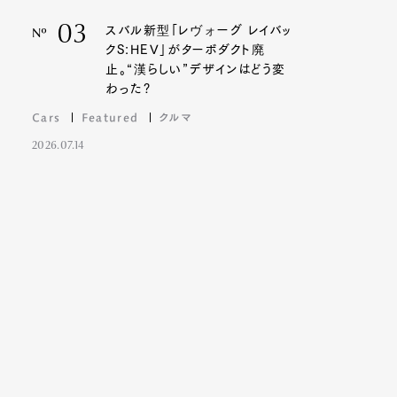
03
スバル新型「レヴォーグ レイバッ
Nº
クS:HEV」がターボダクト廃
止。“漢らしい”デザインはどう変
わった?
Cars
Featured
クルマ
2026.07.14