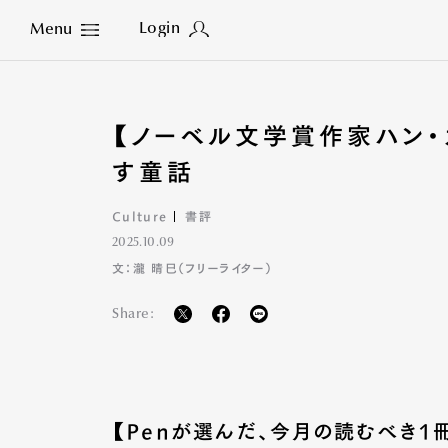
Login
Menu
Close
【ノーベル文学賞作家ハン・
す童話
Culture
書評
2025.10.09
文：瀧 晴巳（フリーライター）
Share:
【Penが選んだ、今月の読むべき1