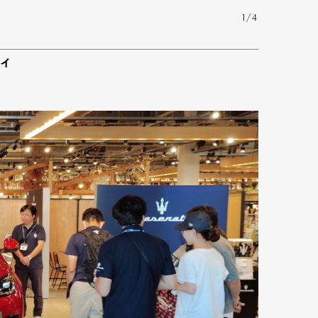
1/4
ィ