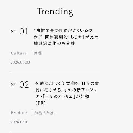
Trending
01
“南極の海で何が起きているの
Nº
か?” 南極観測船「しらせ」が見た
地球温暖化の最前線
Culture
南極
2026.08.03
02
伝統に息づく美意識を、日々の道
Nº
具に宿らせる。glo の新プロジェ
クト「日々のアトリエ」が始動
(PR)
Product
加熱式たばこ
2026.07.10