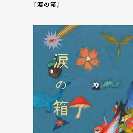
『涙の箱』