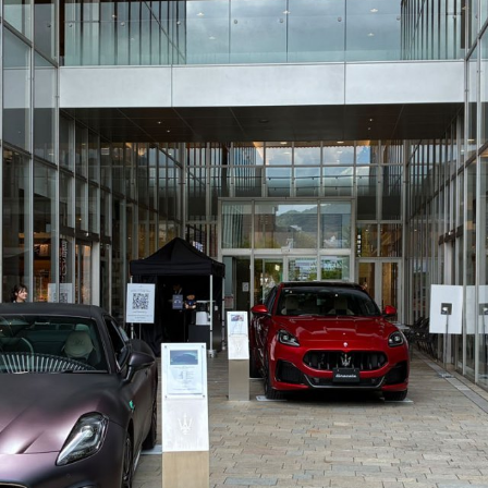
mbership
Magazine
Official Columnist
About
et
Pen international
Pen tw