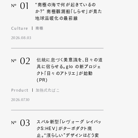
01
“南極の海で何が起きているの
Nº
か?” 南極観測船「しらせ」が見た
地球温暖化の最前線
Culture
南極
2026.08.03
02
伝統に息づく美意識を、日々の道
Nº
具に宿らせる。glo の新プロジェ
クト「日々のアトリエ」が始動
(PR)
Product
加熱式たばこ
2026.07.10
03
スバル新型「レヴォーグ レイバッ
Nº
クS:HEV」がターボダクト廃
止。“漢らしい”デザインはどう変