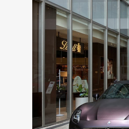
Pen Me
Pen Me