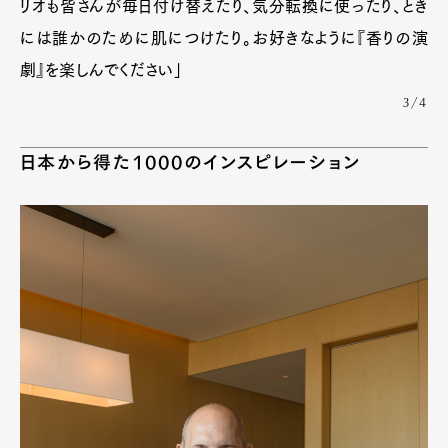
リオも皆さんが毎日付け替えたり、気分転換に使ったり、とき
には誰かのために肌につけたり。お好きなように『香りの演
劇』を楽しんでください」
3/4
日本から得た1000のインスピレーション
Art&Design
Watch
Fashion
Gourmet
Cars
Product
Culture
Lifestyle