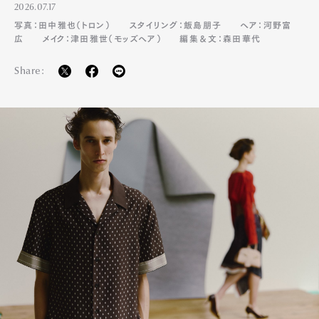
2026.07.17
写真：田中雅也（トロン）
スタイリング：飯島朋子
ヘア：河野富
広
メイク：津田雅世（モッズヘア）
編集＆文：森田華代
Share: