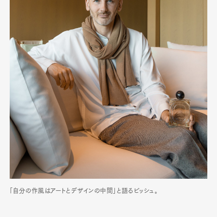
Pen Membership
Magazine
Official Columnist
About
Contact
Pen Meet
Pen international
Pen tw
「自分の作風はアートとデザインの中間」と語るビッシュ。