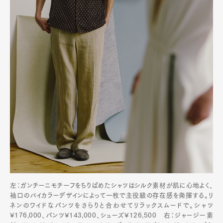
左：ガンチーニモチーフをちりばめたシャツはシルク素材が肌に心地よく、
袖口のバイカラーデザインによって一枚で主役級の存在感を発揮する。リ
ネンのワイドなパンツをさらりと合わせてリラックスムードで。シャツ
¥176,000、パンツ¥143,000、シューズ¥126,500 右：ジャージー素