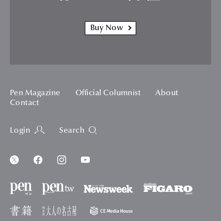
Buy Now
Pen Magazine
Official Columnist
About
Contact
Login
Search