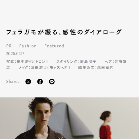
フェラガモが綴る、感性のダイアローグ
PR
Fashion
Featured
2026.07.17
写真：田中雅也（トロン）
スタイリング：飯島朋子
ヘア：河野富
広
メイク：津田雅世（モッズヘア）
編集＆文：森田華代
Share: