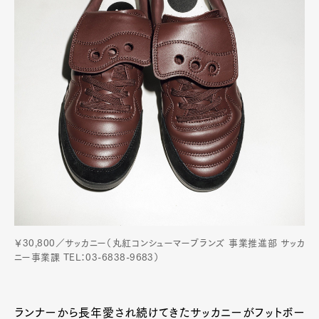
Product
Culture
Lifestyle
Pen Membership
Magazine
Official Columnist
About
Contact
Pen Meet
Pen international
Pen tw
￥30,800／サッカニー（丸紅コンシューマーブランズ 事業推進部 サッカ
ニー事業課 TEL：03-6838-9683）
ランナーから長年愛され続けてきたサッカニーがフットボー