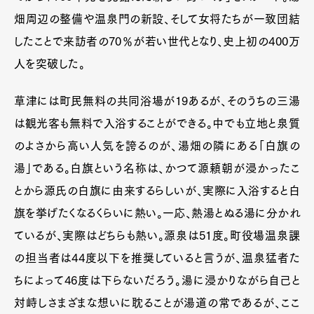
畑周辺の整備や温泉門の新設、そして女将たちが一致団結
したことで来訪者の70％が若い世代となり、史上初の400万
人を突破した。
草津には町民無料の共同浴場が19あるが、そのうちの三湯
は観光客も無料で入浴することができる。中でも立地と泉質
のよさから高い人気を誇るのが、湯畑の隣にある「白旗の
湯」である。白旗という名称は、かつて源頼朝が浸かったこ
とから源氏の白旗に由来するらしいが、実際に入浴すると白
旗を挙げたくなるくらいに熱い。一応、熱湯とぬる湯に分かれ
ているが、実際はどちらも熱い。源泉は51度。町役場温泉課
の担当者は44度以下を推奨していると言うが、温泉猛者た
ちによって46度は下らないだろう。湯に浸かりながら自己と
対峙しさまざまな想いに耽ることが湯道の常であるが、ここ