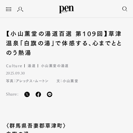
【小山薫堂の湯道百選 第109回】草津
温泉「白旗の湯」で体感する、心までとと
のう熱湯
Culture
湯道
小山薫堂の湯道
2025.09.30
写真：アレックス・ムートン
文：小山薫堂
Share:
〈群馬県吾妻郡草津町〉