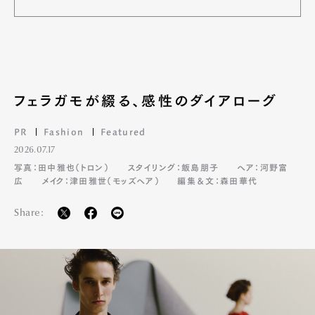
フェラガモが綴る、感性のダイアローグ
PR
Fashion
Featured
2026.07.17
写真：田中雅也（トロン）
スタイリング：飯島朋子
ヘア：河野富
広
メイク：津田雅世（モッズヘア）
編集＆文：森田華代
Share: