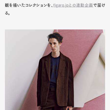
観を描いたコレクションを、
figaro.jpとの連動企画
で届け
Product
Culture
Lifestyle
る。
Pen Membership
Magazine
Official Columnist
About
Contact
Pen Meet
Pen international
Pen tw