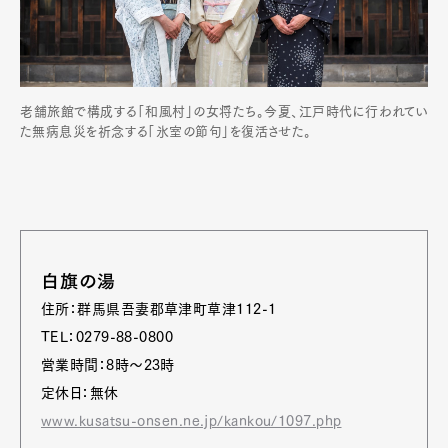
老舗旅館で構成する「和風村」の女将たち。今夏、江戸時代に行われてい
た無病息災を祈念する「氷室の節句」を復活させた。
白旗の湯
住所：群馬県吾妻郡草津町草津112-1
TEL：0279-88-0800
営業時間：8時～23時
定休日：無休
www.kusatsu-onsen.ne.jp/kankou/1097.php