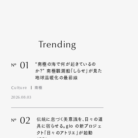
Trending
01
“南極の海で何が起きているの
Nº
か?” 南極観測船「しらせ」が見た
地球温暖化の最前線
Culture
南極
2026.08.03
02
伝統に息づく美意識を、日々の道
Nº
具に宿らせる。glo の新プロジェ
クト「日々のアトリエ」が始動