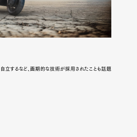
mbership
Magazine
Official Columnist
About
et
Pen international
Pen tw
も自立するなど、画期的な技術が採用されたことも話題