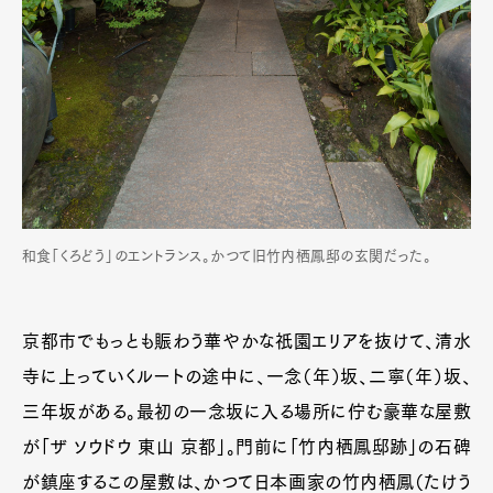
和食「くろどう」のエントランス。かつて旧竹内栖鳳邸の玄関だった。
京都市でもっとも賑わう華やかな祇園エリアを抜けて、清水
寺に上っていくルートの途中に、一念（年）坂、二寧（年）坂、
三年坂がある。最初の一念坂に入る場所に佇む豪華な屋敷
が「ザ ソウドウ 東山 京都」。門前に「竹内栖鳳邸跡」の石碑
が鎮座するこの屋敷は、かつて日本画家の竹内栖鳳（たけう