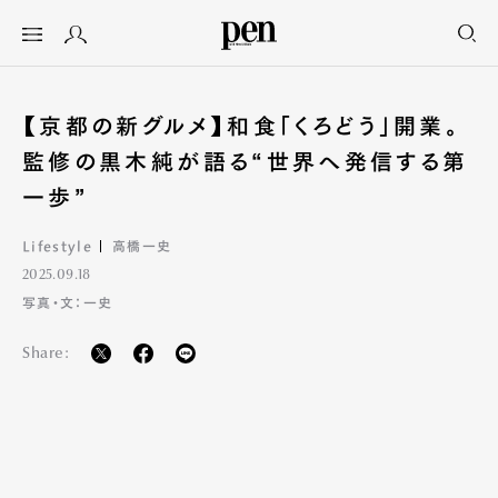
【京都の新グルメ】和食「くろどう」開業。
監修の黒木純が語る“世界へ発信する第
一歩”
Lifestyle
高橋一史
2025.09.18
写真・文：一史
Share: