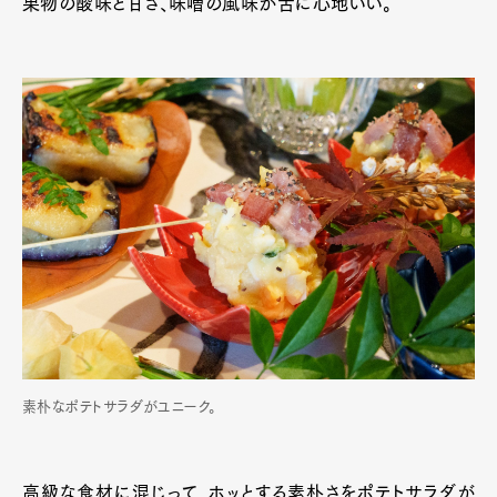
果物の酸味と甘さ、味噌の風味が舌に心地いい。
Official Columnist
About
Contact
Pen Meet
Pen international
Pen tw
素朴なポテトサラダがユニーク。
高級な食材に混じって、ホッとする素朴さをポテトサラダが