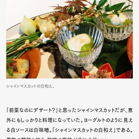
シャインマスカットの白和え。
Art&Design
Watch
Fashion
Gourmet
Cars
Product
Culture
Lifestyle
「前菜なのにデザート？」と思ったシャインマスカットだが、意
外にもしっかりと料理になっていた。ヨーグルトのように見え
る白ソースは白味噌。「シャインマスカットの白和え」である。
Pen Membership
Magazine