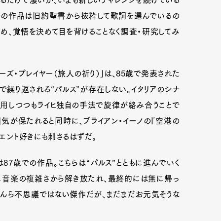
るだけで凄いが、いまも新しいチャレンジを続けている
つの作品は旧約聖書から抜粋して歌詞を選んでいるの
ため、覚悟を決めて目を背けることなく調査・研究してみ
ズ・プレイヤー（旅人の祈り）」は、85歳で発表された
で繰り返される“パルス”が存在しない。イタリアのシナ
使用しつつもライヒ独自の手法で旋律が絡み合うことで
気が保たれると同時に、ブライアン・イーノの『空港の
エント好きにも刺さるはずだ。
は87歳での作品。こちらは“パルス”とともに進んでいく
に音楽の複雑さから解き放たれ、最終的には無に帰っ
なんら不思議ではない傑作だが、まだまだお元気そうな