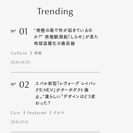
Trending
01
“南極の海で何が起きているの
Nº
か?” 南極観測船「しらせ」が見た
地球温暖化の最前線
Culture
南極
2026.08.03
02
スバル新型「レヴォーグ レイバッ
Nº
クS:HEV」がターボダクト廃
止。“漢らしい”デザインはどう変
わった?
Cars
Featured
クルマ
2026.07.14