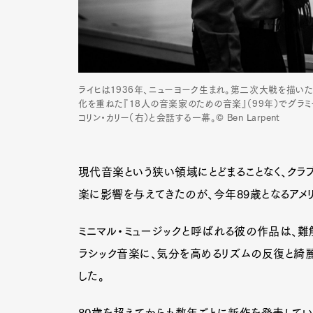
ライヒは1936年、ニューヨーク生まれ。第二次大戦を描いた
化を重ねた『18人の音楽家のための音楽』（99年）でグラ
コリン・カリー（右）と会話する一幕。© Ben Larpent
現代音楽という狭い領域にとどまることなく、クラブ
楽に影響を与えてきたのが、今年89歳となるアメ
ミニマル・ミュージックと呼ばれる彼の作品は、難
ラシック音楽に、気分を高めるリズムの反復と綺
した。