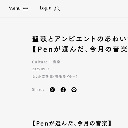
Login
Menu
Close
聖歌とアンビエントのあわい
【Penが選んだ、今月の音楽
Culture
音楽
2025.09.13
文：小室敬幸（音楽ライター）
Share:
【Penが選んだ、今月の音楽】