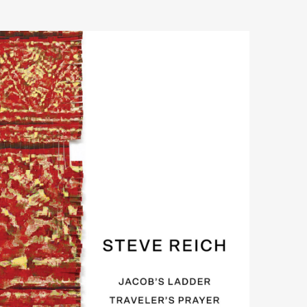
Art&Design
Watch
Fashion
ourmet
Cars
Product
Culture
Lifestyle