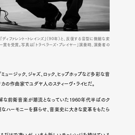
『ディファレント・トレインズ』（90年）と、反復する音型に微細な変
ミー賞を受賞。写真は「トラベラーズ・プレイヤー」演奏時、演奏者の
ミュージック、ジャズ、ロック、ヒップホップなど多彩な音
リカの作曲家でユダヤ人のスティーヴ・ライヒだ。
解な前衛音楽が潮流となっていた1960年代半ばのク
麗なハーモニーを蘇らせ、音楽史に大きな変革をもたら