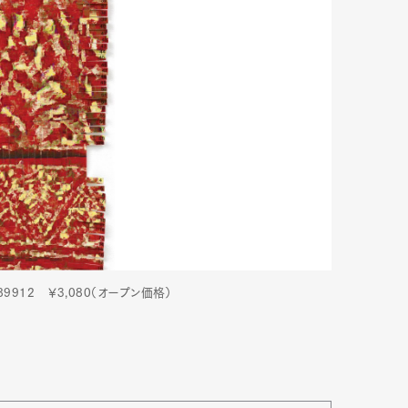
mbership
Magazine
Official Columnist
About
et
Pen international
Pen tw
9912 ￥3,080（オープン価格）