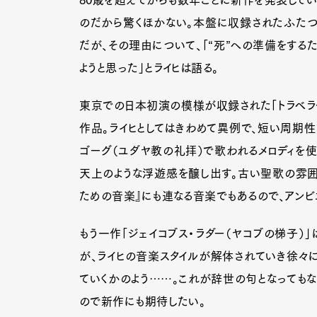
80歳を超えてからも数年ごとに新作を発表してい
のだから驚くほかない。本盤に収録されたふた
だが、その理由について、「“死”への準備をする
ようと思った」とライヒは語る。
東京での日本初演の模様が収録された「トラベラー
作品。ライヒとしてはきわめて異例で、短い周期性
ゴーグ（ユダヤ教の礼拝）で歌われるメロディを
天上のような浮遊感を醸し出す。古い聖歌の雰囲
ための音楽』にも連なる音楽でもあるので、アンビ
もう一作「ジェイコブス・ラダー（ヤコブの梯子）」
が、ライヒの音楽スタイルが解体されていき徐々
ていくかのよう……。これが辞世の句となっても
ので新作にも期待したい。