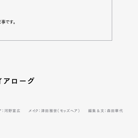
記事です。
イアローグ
ア：河野富広
メイク：津田雅世（モッズヘア）
編集＆文：森田華代