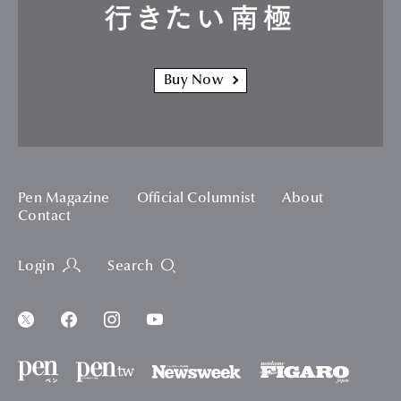
行きたい南極
Buy Now
Pen Magazine
Official Columnist
About
Contact
Login
Search