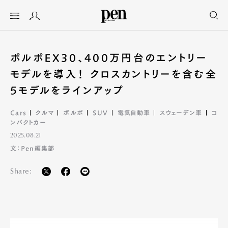
ボルボEX30、400万円台のエントリー
モデルを導入！ クロスカントリーを含む全
5モデルをラインアップ
Cars
クルマ
ボルボ
SUV
電気自動車
スウェーデン車
コ
ンパクトカー
2025.08.21
文：Pen編集部
Share: