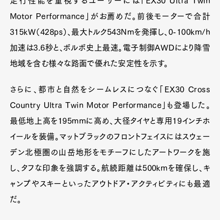
走行性能を重視するユーザーには「EX30 Ultra Twin
Motor Performance」がお薦めだ。前後モーターで合計
315kW（428ps）、最大トルク543Nmを発揮し、0-100km/h
加速は3.6秒と、ボルボ史上最速。電子制御AWDにより降雪
地域を含む様々な路面で優れた安定性を示す。
さらに、都市と自然をシームレスにつなぐ「EX30 Cross
Country Ultra Twin Motor Performance」も登場した。
最低地上高を195mmに高め、大径タイヤと専用19インチホ
イールを装備。マットブラックのフロントフェイスにはスウェー
デン北極圏の山岳地形をモチーフにしたアートワークを施
し、タフな印象を強調する。航続距離は500kmを確保し、キ
ャンプやスキーといったアウトドア・アクティビティにも最適
だ。