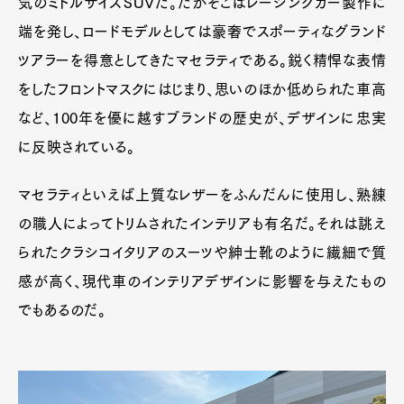
気のミドルサイズSUVだ。だがそこはレーシングカー製作に
端を発し、ロードモデルとしては豪奢でスポーティなグランド
ツアラーを得意としてきたマセラティである。鋭く精悍な表情
をしたフロントマスクにはじまり、思いのほか低められた車高
など、100年を優に越すブランドの歴史が、デザインに忠実
Art&Design
Watch
Fashion
に反映されている。
Gourmet
Cars
Product
Culture
Lifestyle
マセラティといえば上質なレザーをふんだんに使用し、熟練
の職人によってトリムされたインテリアも有名だ。それは誂え
られたクラシコイタリアのスーツや紳士靴のように繊細で質
Pen Membership
Magazine
感が高く、現代車のインテリアデザインに影響を与えたもの
Official Columnist
About
でもあるのだ。
Contact
Pen Meet