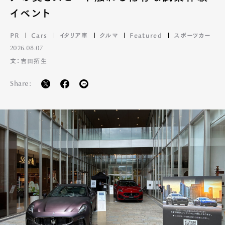
イベント
PR
Cars
イタリア車
クルマ
Featured
スポーツカー
2026.08.07
文：吉田拓生
Share: