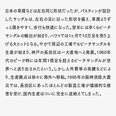
日本の草履などは左右同じ形状だったが、パスティンが設計
したサンダルは、左右の足に沿った形状を備え、草履よりず
っと履きやすく、歩行も快適になった。翌年には早くもビーチ
サンダルの輸出が始まり、ハワイでは１ヶ月で10万足を売り上
げる大ヒットとなる。やがて周辺の工場でもビーチサンダルを
生産が始まり、神戸の長田区は一大産地へと発展。1960年
代のピーク時には年間１億足を超えるビーチサンダルが世
界へと送り出されたという。しかし人件費等の高騰などによ
り、生産拠点は徐々に海外へ移転。1995年の阪神淡路大震
災では、長田区にあったほとんどの製造工場が壊滅的な被
害を受け、国内生産はついに完全に途絶えてしまった。