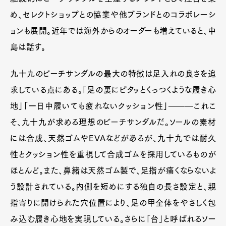
め、セレクトショップとの協業や他ブランドとのコラボレーシ
ョンも展開。近年では海外からのオーダーも増えていると、中
島は話す。
九十九のビーチサンダルの最大の特徴は足入れの良さを追
求している点にある。「足の裏にピタッとくっつくような履き心
地」「一日中履いても疲れないクッション性」———これこ
そ、九十九が求める理想のビーチサンダルだ。ソールの素材
には合成、天然ゴムやEVAなどがあるが、九十九では耐久
性とクッション性を重視して合成ゴムを採用しているものが
ほとんど。また、鼻緒は天然ゴム製で、足指が痛くならないよ
う設計されている。内側を短めにする独自の長さ設定と、親
指寄りに開けられた穴位置により、足の甲全体をやさしく包
み込む履き心地を実現している。さらに「台」と呼ばれるソー