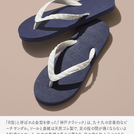
「B型」と呼ばれる金型を使った「神戸クラシック」は、九十九の定番的なビ
ーチサンダル。ソールと鼻緒は天然ゴム製で、足の指の間が痛くならないよ