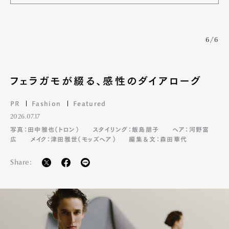
6/6
フェラガモが綴る、感性のダイアローグ
PR
Fashion
Featured
2026.07.17
写真：田中雅也（トロン）
スタイリング：飯島朋子
ヘア：河野富
広
メイク：津田雅世（モッズヘア）
編集＆文：森田華代
Share: