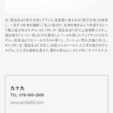
右：商品名は「刺子生地」ブラック。柔道着に使われる「刺子生地」を採用
し、一足ずつ生地を細断し「台」に貼付け、生地を巻き込んで完成するとい
う職人技が光るモデル。¥3,190、中：商品名は「UCC上島珈琲コラボ」。
抽出後の「コーヒー粉」を10％配合したソールを用いたアップサイクルなモ
デル。従来品よりもソールを3mm厚くし、クッション性も大幅に向上。
¥3,190、左：商品名は「芝生」。合成ゴムのソールに人工芝を貼り付けた
モデル。人工芝も絶妙な長さで、履き心地もよい。¥3,190／すべて九十九
九十九
TEL: 078-600-2600
www.sandal99.com