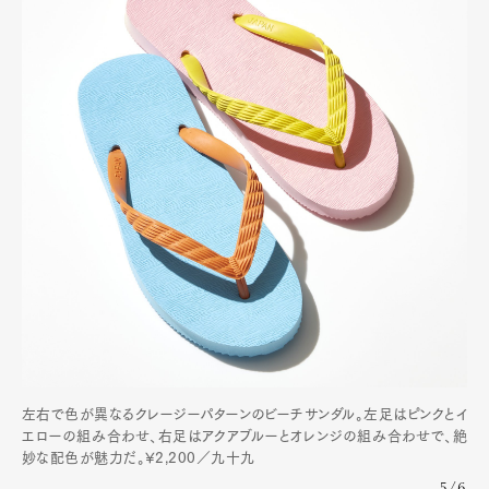
Art&Design
Watch
Fashion
Gourmet
Cars
Product
Culture
Lifestyle
Pen Membership
Magazine
左右で色が異なるクレージーパターンのビーチサンダル。左足はピンクとイ
Official Columnist
About
エローの組み合わせ、右足はアクアブルーとオレンジの組み合わせで、絶
Contact
妙な配色が魅力だ。¥2,200／九十九
5/6